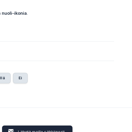
a
nuoli-ikonia
.
llä
Ei
Lähetä meille sähköposti