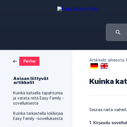
Artikkelit aiheesta:
Perhe
Asiaan liittyvät
Kuinka kat
artikkelit
Kuinka katsella tapahtumia
ja varata niitä Easy Family -
sovelluksesta
Seuraa näitä vaihei
Kuinka tarkastella lokikirjaa
Easy Family -sovelluksesta
1. Kirjaudu sovell