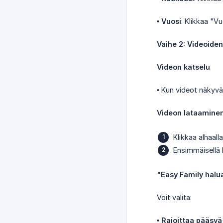
•
Vuosi
: Klikkaa "V
Vaihe 2: Videoide
Videon katselu
• Kun videot näkyvä
Videon lataamine
Klikkaa alhaall
Ensimmäisellä k
"Easy Family halua
Voit valita:
•
Rajoittaa pääsyä