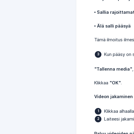
•
Sallia rajoittam
•
Älä salli pääsyä
Tämä ilmoitus ilmes
Kun pääsy on sa
"Tallenna media"
Klikkaa
"OK"
.
Videon jakaminen
Klikkaa alhaal
Laiteesi jakam
Paluu videoiden n