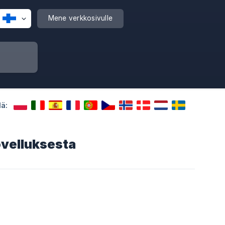
Mene verkkosivulle
lä:
ovelluksesta