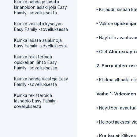
Kuinka nähdä ja ladata
kirjanpidon asiakirjoja Easy
• Kirjaudu sisään kä
Family -sovelluksesta
• Valitse
opiskelija
Kuinka vastata kyselyyn
Easy Family -sovelluksessa
• Näytölle avautuva
Kuinka ladata asiakirjoja
Easy Family -sovelluksesta
• Olet
Aloitusnäytö
Kuinka rekisteröidä
opiskelijan lähtö Easy
2. Siirry Video-os
Family -sovelluksessa
Kuinka nähdä viestejä Easy
• Klikkaa ylhäällä oi
Family -sovelluksesta
Vaihe 1: Videoiden
Kuinka rekisteröidä
läsnäolo Easy Family -
sovelluksesta
• Näyttöön avautuu
• Helpottaaksesi vid
•
Kuukausi
: Klikka