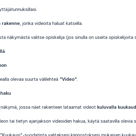
yttäjätunnuksillasi.
n rakenne
, jonka videoita haluat katsella.
sta näkymästä valitse opiskelija (jos sinulla on useita opiskelijoit
llä
.
ioon
kealla olevaa suurta välilehteä
"Video"
.
 haku
 näkymä, jossa näet rakenteen lataamat videot
kuluvalla kuukaud
eon tai tietyn ajanjakson videoiden hakua, käytä saatavilla olevia 
a "Kuukausi"-suodatinta valitaksesi kiinnostuksesi mukaisen kuukaud