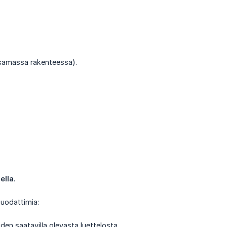
a samassa rakenteessa).
ella
.
suodattimia:
en saatavilla olevasta luettelosta.