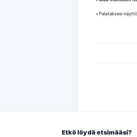
• Palataksesi näytt
Etkö löydä etsimääsi?