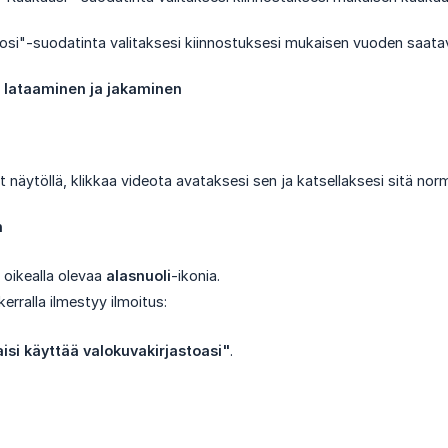
uosi"-suodatinta valitaksesi kiinnostuksesi mukaisen vuoden saatavi
n lataaminen ja jakaminen
t näytöllä, klikkaa videota avataksesi sen ja katsellaksesi sitä no
n
a oikealla olevaa
alasnuoli
-ikonia.
erralla ilmestyy ilmoitus:
isi käyttää valokuvakirjastoasi"
.