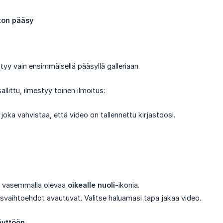
aton pääsy
tyy vain ensimmäisellä pääsyllä galleriaan.
llittu, ilmestyy toinen ilmoitus:
, joka vahvistaa, että video on tallennettu kirjastoosi.
la vasemmalla olevaa
oikealle nuoli
-ikonia.
isvaihtoehdot avautuvat. Valitse haluamasi tapa jakaa video.
äyttöön