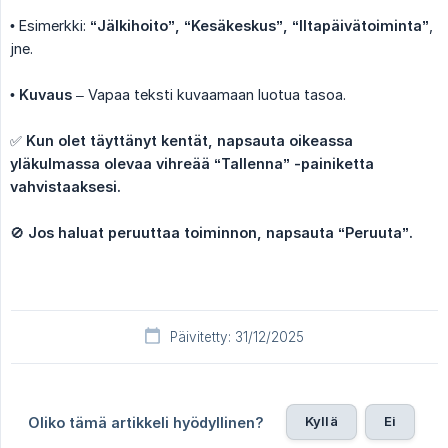
• Esimerkki:
“Jälkihoito”, “Kesäkeskus”, “Iltapäivätoiminta”
,
jne.
•
Kuvaus
– Vapaa teksti kuvaamaan luotua tasoa.
✅
Kun olet täyttänyt kentät, napsauta oikeassa 
yläkulmassa olevaa vihreää “Tallenna” -painiketta 
vahvistaaksesi.
🚫
Jos haluat peruuttaa toiminnon, napsauta “Peruuta”.
Päivitetty: 31/12/2025
Kyllä
Ei
Oliko tämä artikkeli hyödyllinen?