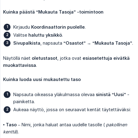
Kuinka päästä “Mukauta Tasoja” -toimintoon
Kirjaudu
Koordinaattorin puolelle
.
Valitse
haluttu yksikkö
.
Sivupalkista
, napsauta
“Osastot”
→
“Mukauta Tasoja”
.
Näytöllä näet
oletustasot
, jotka ovat
esiasetettuja eivätkä 
muokattavissa
.
Kuinka luoda uusi mukautettu taso
Napsauta oikeassa yläkulmassa olevaa
sinistä “Uusi”
-
painiketta.
Aukeaa näyttö, jossa on seuraavat kentät täytettäväksi:
•
Taso
– Nimi, jonka haluat antaa uudelle tasolle (
pakollinen 
kenttä
).