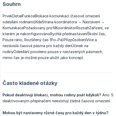
Souhrn
PrvekDetailFunkceBlokace komunikací (časové omezení
odesílání rodinami)KdeStrana koordinátora → Nastavení →
KomunikacePožadovaný profilKoordinátorRozsahZařízení, ve
kterém je nakonfigurovánoRychlá přednastaveníŠkolní čas,
Pouze ráno, Rozšířený čas (Po–Pá)PřizpůsobeníVíce a
nezávislá časová pásma pro každý denÚčinek na
rodinyOdesílání povoleno pouze v nastavených pásmech;
mimo čas je možné pouze uložit jako koncept
Často kladené otázky
Pokud deaktivuji blokaci, mohou rodiny psát kdykoli?
Ano. S
deaktivovaným přepínačem neexistují žádná časová omezení.
Mohou být nastaveny různé časy pro každý den v týdnu?