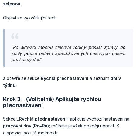
zelenou
.
Objeví se vysvětlující text:
„Po aktivaci mohou členové rodiny posílat zprávy do 
školy pouze během specifikovaných časových pásem 
pro každý den“
a otevře se sekce
Rychlá přednastavení
a seznam
dní v 
týdnu
.
Krok 3 – (Volitelné) Aplikujte rychlou
přednastavení
Sekce
„Rychlá přednastavení“
aplikuje výchozí nastavení na
pracovní dny (Po–Pá)
; můžete je však později upravit. K
dispozici jsou tři možnosti: