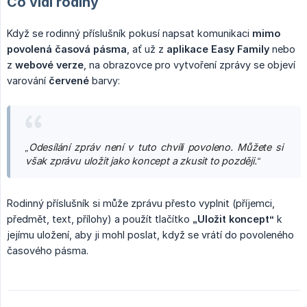
Co vidí rodiny
Když se rodinný příslušník pokusí napsat komunikaci
mimo 
povolená časová pásma
, ať už z
aplikace Easy Family
nebo
z
webové verze
, na obrazovce pro vytvoření zprávy se objeví
varování
červené
barvy:
„Odesílání zpráv není v tuto chvíli povoleno. Můžete si 
však zprávu uložit jako koncept a zkusit to později.“
Rodinný příslušník si může zprávu přesto vyplnit (příjemci,
předmět, text, přílohy) a použít tlačítko
„Uložit koncept“
k
jejímu uložení, aby ji mohl poslat, když se vrátí do povoleného
časového pásma.