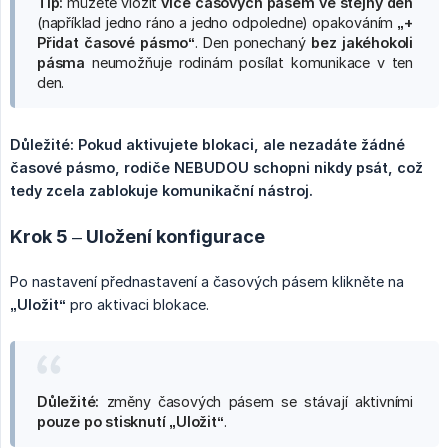
Tip:
můžete vložit
více časových pásem ve stejný den
(například jedno ráno a jedno odpoledne) opakováním
„+ 
Přidat časové pásmo“
. Den ponechaný
bez jakéhokoli 
pásma
neumožňuje rodinám posílat komunikace v ten
den.
Důležité: Pokud aktivujete blokaci, ale nezadáte žádné 
časové pásmo, rodiče NEBUDOU schopni nikdy psát, což 
tedy zcela zablokuje komunikační nástroj.
Krok 5 – Uložení konfigurace
Po nastavení přednastavení a časových pásem klikněte na
„Uložit“
pro aktivaci blokace.
Důležité:
změny časových pásem se stávají aktivními
pouze po stisknutí „Uložit“
.