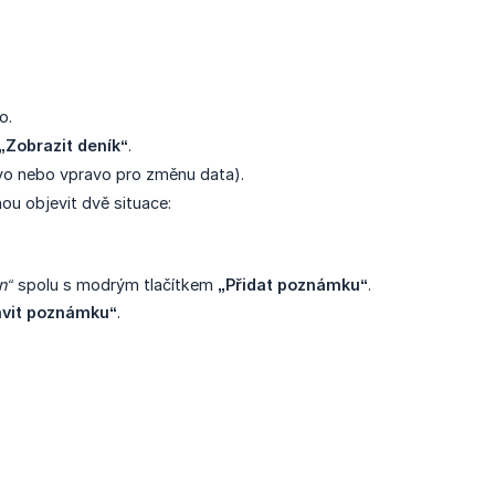
o.
„Zobrazit deník“
.
vo nebo vpravo pro změnu data).
u objevit dvě situace:
n“
spolu s modrým tlačítkem
„Přidat poznámku“
.
avit poznámku“
.