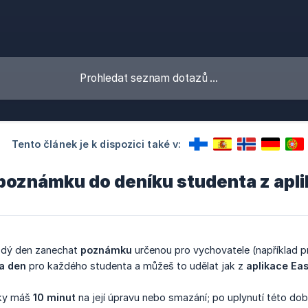
Tento článek je k dispozici také v:
 poznámku do deníku studenta z apli
ždý den zanechat
poznámku
určenou pro vychovatele (například p
a den
pro každého studenta a můžeš to udělat jak z
aplikace Eas
mky máš
10 minut
na její úpravu nebo smazání; po uplynutí této dob