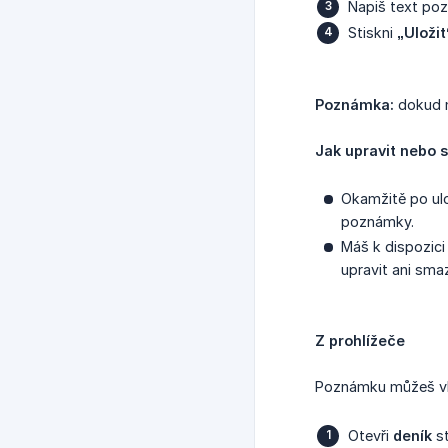
Napiš text po
Stiskni
„Uložit
Poznámka:
dokud n
Jak upravit nebo 
Okamžitě po ulo
poznámky.
Máš k dispozic
upravit ani sma
Z prohlížeče
Poznámku můžeš vlož
Otevři
deník
st