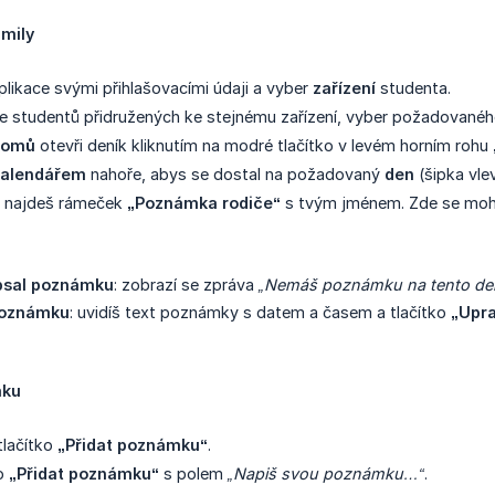
amily
aplikace svými přihlašovacími údaji a vyber
zařízení
studenta.
e studentů přidružených ke stejnému zařízení, vyber požadovanéh
omů
otevři deník kliknutím na modré tlačítko v levém horním rohu
 kalendářem
nahoře, abys se dostal na požadovaný
den
(šipka vle
e najdeš rámeček
„Poznámka rodiče“
s tvým jménem. Zde se moho
apsal poznámku
: zobrazí se zpráva
„Nemáš poznámku na tento de
 poznámku
: uvidíš text poznámky s datem a časem a tlačítko
„Upr
mku
tlačítko
„Přidat poznámku“
.
no
„Přidat poznámku“
s polem
„Napiš svou poznámku…“
.