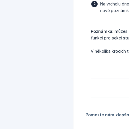
Na vrcholu dn
nové poznámk
Poznámka:
můžeš 
funkci pro sekci st
V několika krocích 
Pomozte nám zlepšov