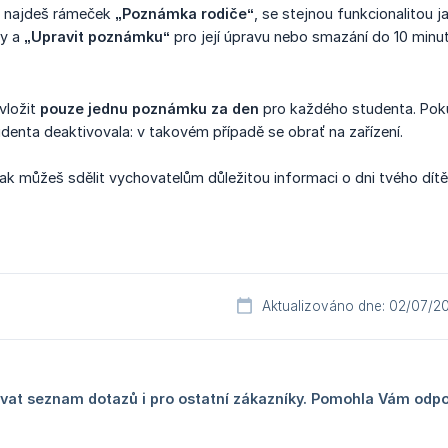
e najdeš rámeček
„Poznámka rodiče“
, se stejnou funkcionalitou j
y a
„Upravit poznámku“
pro její úpravu nebo smazání do 10 minut
vložit
pouze jednu poznámku za den
pro každého studenta. Poku
udenta deaktivovala: v takovém případě se obrať na zařízení.
tak můžeš sdělit vychovatelům důležitou informaci o dni tvého dítě
Aktualizováno dne: 02/07/2
at seznam dotazů i pro ostatní zákazníky. Pomohla Vám odp