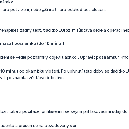
známky.
“
pro potvrzení, nebo
„Zrušit“
pro odchod bez uložení.
enapíšeš žádný text, tlačítko
„Uložit“
zůstává šedé a operaci nel
smazat poznámku (do 10 minut)
žení se vedle poznámky objeví tlačítko
„Upravit poznámku“
(mod
i
10 minut
od okamžiku vložení. Po uplynutí této doby se tlačítko
„
zat: poznámka zůstává definitivní.
it také z počítače, přihlášením se svými přihlašovacími údaji do o
udenta a přesuň se na požadovaný
den
.