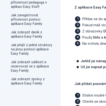
přítomnost pedagoga v
aplikaci Easy Staff
Z aplikace Easy F
Jak zaregistrovat
Přihlas se do 
přítomnost pomocí
aplikace Easy Family
Pokud máš víc
Z obrazovky
D
Jak zobrazit deník z
aplikace Easy Family
Použij
lištu s
Na vrcholu dn
Jak přejít z jedné struktury
na jinou pomocí aplikace
Easy Family
Ještě jsi nen
Jak zobrazit události a
rezervovat se z aplikace
Už jsi napsal
Easy Family
Jak zobrazit zprávy z
aplikace Easy Family
Jak přidat pozná
Stiskni modré 
Otevře se ok