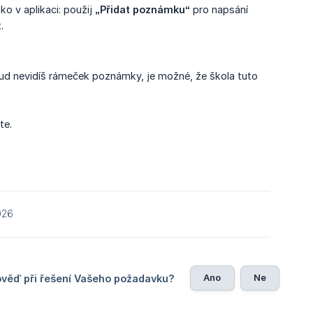
ako v aplikaci: použij
„Přidat poznámku“
pro napsání
.
d nevidíš rámeček poznámky, je možné, že škola tuto
te.
026
Ano
Ne
ověď při řešení Vašeho požadavku?