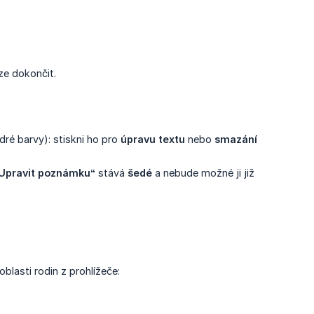
ze dokončit.
ré barvy): stiskni ho pro
úpravu textu
nebo
smazání
Upravit poznámku“
stává
šedé
a nebude možné ji již
blasti rodin z prohlížeče: