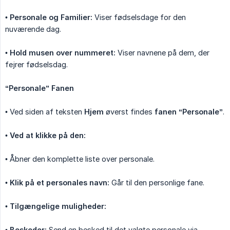
•
Personale og Familier:
Viser fødselsdage for den
nuværende dag.
•
Hold musen over nummeret:
Viser navnene på dem, der
fejrer fødselsdag.
“Personale” Fanen
• Ved siden af teksten
Hjem
øverst findes
fanen “Personale”
.
•
Ved at klikke på den:
• Åbner den komplette liste over personale.
•
Klik på et personales navn:
Går til den personlige fane.
•
Tilgængelige muligheder:
•
Beskeder:
Send en besked til det valgte personale via