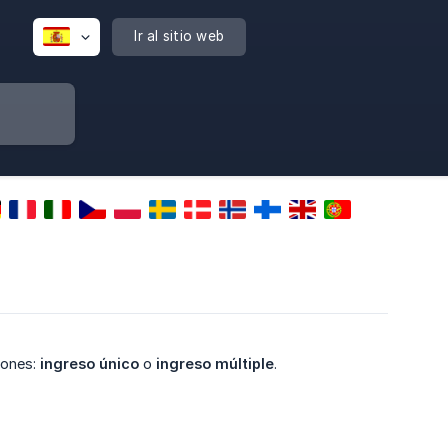
Ir al sitio web
iones:
ingreso único
o
ingreso múltiple
.