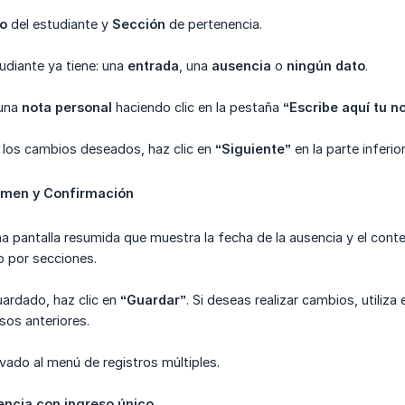
do
del estudiante y
Sección
de pertenencia.
studiante ya tiene: una
entrada
, una
ausencia
o
ningún dato
.
 una
nota personal
haciendo clic en la pestaña
“Escribe aquí tu n
 los cambios deseados, haz clic en
“Siguiente”
en la parte inferior
umen y Confirmación
na pantalla resumida que muestra la fecha de la ausencia y el cont
do por secciones.
uardado, haz clic en
“Guardar”
. Si deseas realizar cambios, utiliza
sos anteriores.
llevado al menú de registros múltiples.
encia con ingreso único