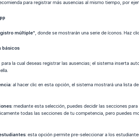
ecomienda para registrar más ausencias al mismo tiempo, por ejempl
App
gistro múltiple”
, donde se mostrarán una serie de íconos. Haz cli
s básicos
a para la cual deseas registrar las ausencias; el sistema inserta a
ella.
encia
: al hacer clic en esta opción, el sistema mostrará una lista d
iones
: mediante esta selección, puedes decidir las secciones para 
icamente todas las secciones de tu competencia, pero puedes mod
estudiantes
: esta opción permite pre-seleccionar a los estudiantes