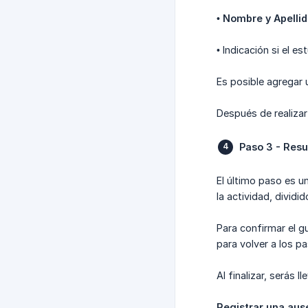
•
Nombre y Apelli
• Indicación si el e
Es posible agregar
Después de realizar
Paso 3 - Res
El último paso es u
la actividad, dividi
Para confirmar el g
para volver a los pa
Al finalizar, serás 
Registrar una aus