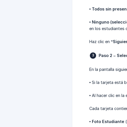
•
Todos sin presen
•
Ninguno (selecc
en los estudiantes
Haz clic en
“Siguie
Paso 2 – Sele
En la pantalla sigui
• Si la tarjeta est
• Al hacer clic en l
Cada tarjeta contie
•
Foto Estudiante
(