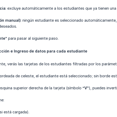
cia
: excluye automáticamente a los estudiantes que ya tienen una 
ión manual)
: ningún estudiante es seleccionado automáticamente,
 deseados.
nte”
para pasar al siguiente paso.
cción e Ingreso de datos para cada estudiante
ente, verás las tarjetas de los estudiantes filtradas por los paráme
á bordeada de celeste, el estudiante está seleccionado; sin borde e
a esquina superior derecha de la tarjeta (símbolo
“V”
), puedes inverti
ne:
si está cargada).