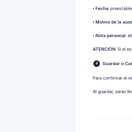
•
Fecha
: preestable
•
Motivo de la aus
•
Nota personal
: a
ATENCIÓN
: Si el
Guardar o Ca
Para confirmar el re
Al guardar, serás ll