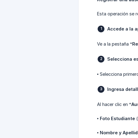
Esta operación se r
Accede a la 
Ve a la pestaña
“Re
Selecciona e
• Selecciona primer
Ingresa detal
Al hacer clic en
“Au
•
Foto Estudiante
(
•
Nombre y Apelli