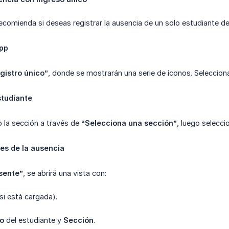
ecomienda si deseas registrar la ausencia de un solo estudiante d
app
gistro único”
, donde se mostrarán una serie de íconos. Seleccio
studiante
o la sección a través de
“Selecciona una sección”
, luego seleccio
les de la ausencia
sente”
, se abrirá una vista con:
si está cargada).
do
del estudiante y
Sección
.