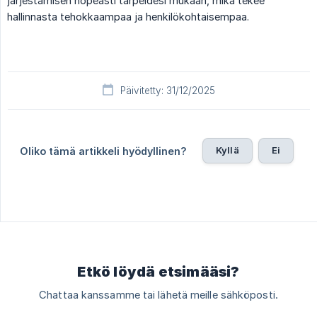
järjestämisen nopeasti tarpeidesi mukaan, mikä tekee
hallinnasta tehokkaampaa ja henkilökohtaisempaa.
Päivitetty: 31/12/2025
Kyllä
Ei
Oliko tämä artikkeli hyödyllinen?
Etkö löydä etsimääsi?
Chattaa kanssamme tai lähetä meille sähköposti.