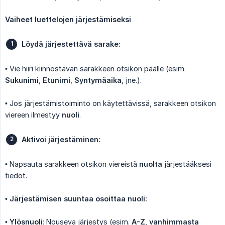
Vaiheet luettelojen järjestämiseksi
Löydä järjestettävä sarake:
• Vie hiiri kiinnostavan sarakkeen otsikon päälle (esim.
Sukunimi
,
Etunimi
,
Syntymäaika
, jne.).
• Jos järjestämistoiminto on käytettävissä, sarakkeen otsikon
viereen ilmestyy
nuoli
.
Aktivoi järjestäminen:
• Napsauta sarakkeen otsikon viereistä
nuolta
järjestääksesi
tiedot.
•
Järjestämisen suuntaa osoittaa nuoli:
•
Ylösnuoli
: Nouseva järjestys (esim.
A-Z
,
vanhimmasta 