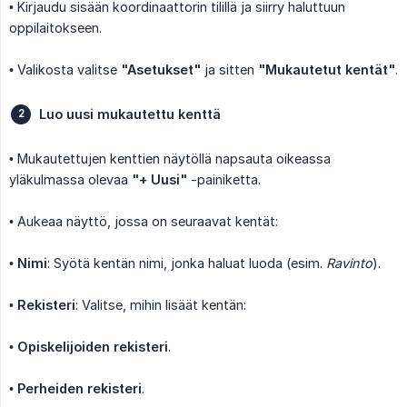
• Kirjaudu sisään koordinaattorin tilillä ja siirry haluttuun
oppilaitokseen.
• Valikosta valitse
"Asetukset"
ja sitten
"Mukautetut kentät"
.
Luo uusi mukautettu kenttä
• Mukautettujen kenttien näytöllä napsauta oikeassa
yläkulmassa olevaa
"+ Uusi"
-painiketta.
• Aukeaa näyttö, jossa on seuraavat kentät:
•
Nimi
: Syötä kentän nimi, jonka haluat luoda (esim.
Ravinto
).
•
Rekisteri
: Valitse, mihin lisäät kentän:
•
Opiskelijoiden rekisteri
.
•
Perheiden rekisteri
.