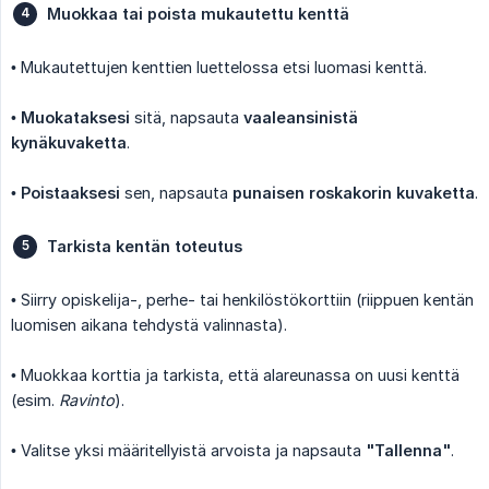
Muokkaa tai poista mukautettu kenttä
• Mukautettujen kenttien luettelossa etsi luomasi kenttä.
•
Muokataksesi
sitä, napsauta
vaaleansinistä 
kynäkuvaketta
.
•
Poistaaksesi
sen, napsauta
punaisen roskakorin kuvaketta
.
Tarkista kentän toteutus
• Siirry opiskelija-, perhe- tai henkilöstökorttiin (riippuen kentän
luomisen aikana tehdystä valinnasta).
• Muokkaa korttia ja tarkista, että alareunassa on uusi kenttä
(esim.
Ravinto
).
• Valitse yksi määritellyistä arvoista ja napsauta
"Tallenna"
.