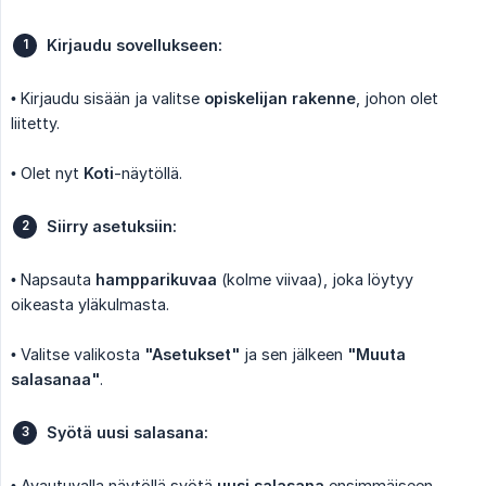
Kirjaudu sovellukseen:
• Kirjaudu sisään ja valitse
opiskelijan rakenne
, johon olet
liitetty.
• Olet nyt
Koti
-näytöllä.
Siirry asetuksiin:
• Napsauta
hampparikuvaa
(kolme viivaa), joka löytyy
oikeasta yläkulmasta.
• Valitse valikosta
"Asetukset"
ja sen jälkeen
"Muuta 
salasanaa"
.
Syötä uusi salasana:
• Avautuvalla näytöllä syötä
uusi salasana
ensimmäiseen