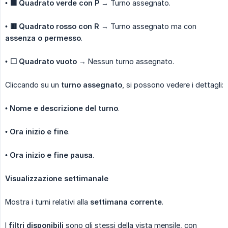
•
🟩 Quadrato verde con P
→ Turno assegnato.
•
🟥 Quadrato rosso con R
→ Turno assegnato ma con
assenza o permesso
.
•
⬜ Quadrato vuoto
→ Nessun turno assegnato.
Cliccando su un
turno assegnato
, si possono vedere i dettagli:
•
Nome e descrizione del turno
.
•
Ora inizio e fine
.
•
Ora inizio e fine pausa
.
Visualizzazione settimanale
Mostra i turni relativi alla
settimana corrente
.
I
filtri disponibili
sono gli stessi della vista mensile, con