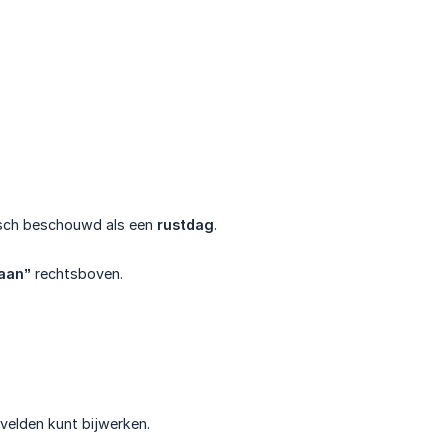
isch beschouwd als een
rustdag
.
aan”
rechtsboven.
 velden kunt bijwerken.