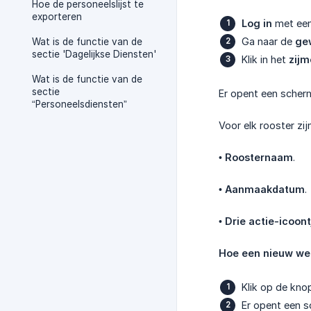
Hoe de personeelslijst te
exporteren
Log in
met ee
Ga naar de
ge
Wat is de functie van de
sectie 'Dagelijkse Diensten'
Klik in het
zij
Wat is de functie van de
sectie
Er opent een scherm
“Personeelsdiensten”
Voor elk rooster zij
•
Roosternaam
.
•
Aanmaakdatum
.
•
Drie actie-icoont
Hoe een nieuw wek
Klik op de kn
Er opent een 