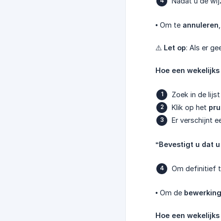
Nadat u de wij
• Om te
annuleren
⚠️
Let op
: Als er 
Hoe een wekelijks 
Zoek in de lijs
Klik op het
pru
Er verschijnt e
“Bevestigt u dat u
Om definitief t
• Om de
bewerking
Hoe een wekelijks 