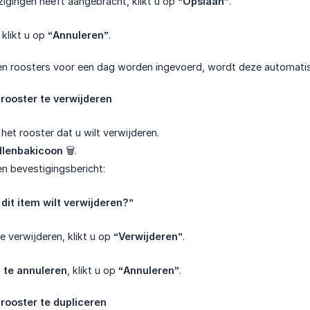
zigingen heeft aangebracht, klikt u op
“Opslaan”
.
, klikt u op
“Annuleren”
.
geen roosters voor een dag worden ingevoerd, wordt deze automat
rooster te verwijderen
t het rooster dat u wilt verwijderen.
llenbakicoon
🗑.
en bevestigingsbericht:
 dit item wilt verwijderen?”
e verwijderen, klikt u op
“Verwijderen”
.
 te annuleren
, klikt u op
“Annuleren”
.
rooster te dupliceren