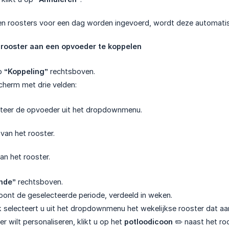
geen roosters voor een dag worden ingevoerd, wordt deze automat
 rooster aan een opvoeder te koppelen
op
“Koppeling”
rechtsboven.
cherm met drie velden:
teer de opvoeder uit het dropdownmenu.
van het rooster.
n het rooster.
nde”
rechtsboven.
ont de geselecteerde periode, verdeeld in weken.
k selecteert u uit het dropdownmenu het wekelijkse rooster dat
er wilt personaliseren, klikt u op het
potloodicoon
✏️ naast het ro