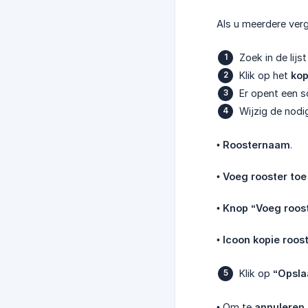
Als u meerdere verg
Zoek in de lijs
Klik op het
kop
Er opent een 
Wijzig de nodig
•
Roosternaam
.
•
Voeg rooster toe
•
Knop “Voeg roost
•
Icoon kopie roos
Klik op
“Opsla
• Om te
annuleren