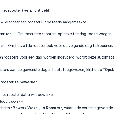
het rooster (
verplicht veld
).
– Selecteer een rooster uit de reeds aangemaakte.
er toe”
– Om meerdere roosters op dezelfde dag toe te voegen.
ter
– Om hetzelfde rooster ook voor de volgende dag te kopiëren.
geen roosters voor een dag worden ingevoerd, wordt deze automat
osters aan de gewenste dagen heeft toegewezen, klikt u op
“Opsl
 rooster te bewerken
t het rooster dat u wilt bewerken.
loodicoon
✏️.
scherm
“Bewerk Wekelijks Rooster”
, waar u de eerder ingevoerde