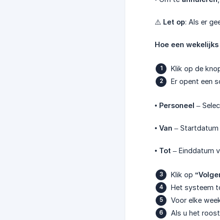
⚠️
Let op
: Als er 
Hoe een wekelijks
Klik op de kn
Er opent een s
•
Personeel
– Selec
•
Van
– Startdatum 
•
Tot
– Einddatum va
Klik op
“Volge
Het systeem to
Voor elke wee
Als u het roost