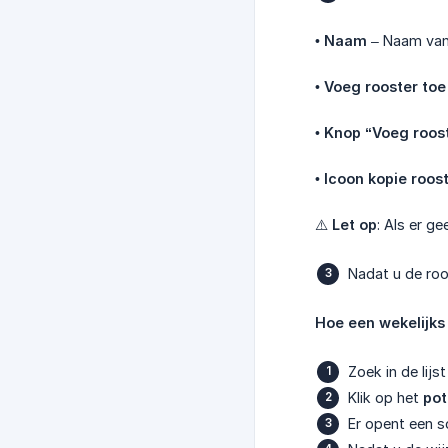
•
Naam
– Naam van 
•
Voeg rooster toe
•
Knop “Voeg roost
•
Icoon kopie roos
⚠️
Let op
: Als er 
Nadat u de ro
Hoe een wekelijks
Zoek in de lijs
Klik op het
pot
Er opent een 