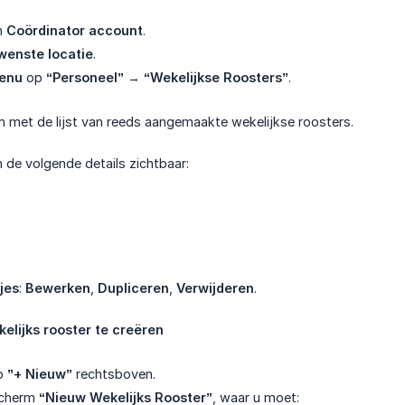
n
Coördinator account
.
wenste locatie
.
menu
op
“Personeel”
→
“Wekelijkse Roosters”
.
 met de lijst van reeds aangemaakte wekelijkse roosters.
n de volgende details zichtbaar:
jes
:
Bewerken
,
Dupliceren
,
Verwijderen
.
elijks rooster te creëren
op
”+ Nieuw”
rechtsboven.
scherm
“Nieuw Wekelijks Rooster”
, waar u moet: