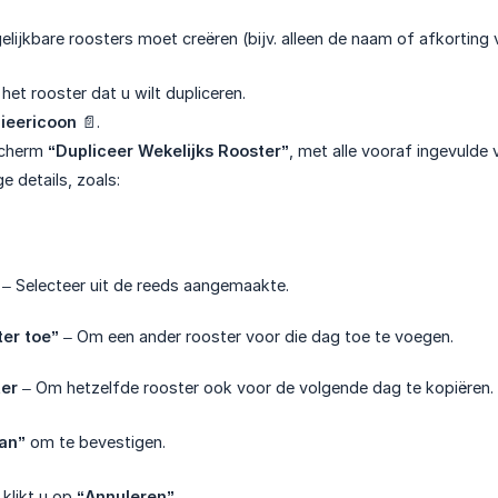
elijkbare roosters moet creëren (bijv. alleen de naam of afkorting 
t het rooster dat u wilt dupliceren.
ieericoon
📄.
scherm
“Dupliceer Wekelijks Rooster”
, met alle vooraf ingevulde 
e details, zoals:
– Selecteer uit de reeds aangemaakte.
er toe”
– Om een ander rooster voor die dag toe te voegen.
ter
– Om hetzelfde rooster ook voor de volgende dag te kopiëren.
an”
om te bevestigen.
, klikt u op
“Annuleren”
.