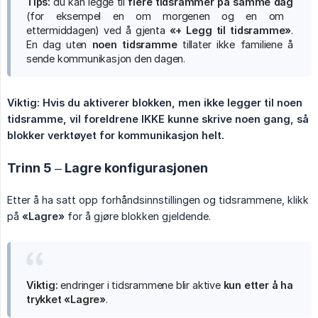
Tips:
du kan legge til
flere tidsrammer på samme dag
(for eksempel en om morgenen og en om
ettermiddagen) ved å gjenta
«+ Legg til tidsramme»
.
En dag uten
noen tidsramme
tillater ikke familiene å
sende kommunikasjon den dagen.
Viktig: Hvis du aktiverer blokken, men ikke legger til noen 
tidsramme, vil foreldrene IKKE kunne skrive noen gang, så 
blokker verktøyet for kommunikasjon helt.
Trinn 5 – Lagre konfigurasjonen
Etter å ha satt opp forhåndsinnstillingen og tidsrammene, klikk
på
«Lagre»
for å gjøre blokken gjeldende.
Viktig:
endringer i tidsrammene blir aktive
kun etter å ha 
trykket «Lagre»
.