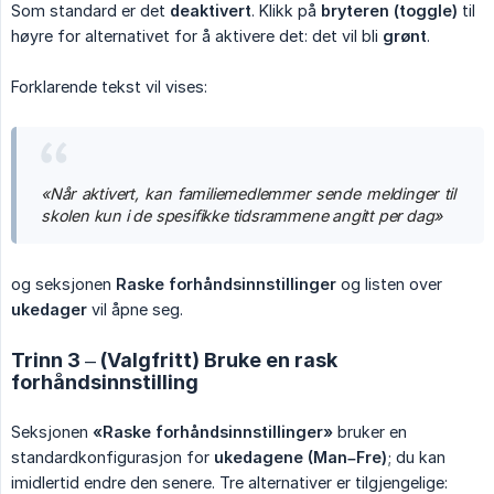
Som standard er det
deaktivert
. Klikk på
bryteren (toggle)
til
høyre for alternativet for å aktivere det: det vil bli
grønt
.
Forklarende tekst vil vises:
«Når aktivert, kan familiemedlemmer sende meldinger til 
skolen kun i de spesifikke tidsrammene angitt per dag»
og seksjonen
Raske forhåndsinnstillinger
og listen over
ukedager
vil åpne seg.
Trinn 3 – (Valgfritt) Bruke en rask
forhåndsinnstilling
Seksjonen
«Raske forhåndsinnstillinger»
bruker en
standardkonfigurasjon for
ukedagene (Man–Fre)
; du kan
imidlertid endre den senere. Tre alternativer er tilgjengelige: