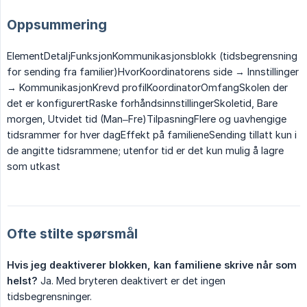
Oppsummering
ElementDetaljFunksjonKommunikasjonsblokk (tidsbegrensning
for sending fra familier)HvorKoordinatorens side → Innstillinger
→ KommunikasjonKrevd profilKoordinatorOmfangSkolen der
det er konfigurertRaske forhåndsinnstillingerSkoletid, Bare
morgen, Utvidet tid (Man–Fre)TilpasningFlere og uavhengige
tidsrammer for hver dagEffekt på familieneSending tillatt kun i
de angitte tidsrammene; utenfor tid er det kun mulig å lagre
som utkast
Ofte stilte spørsmål
Hvis jeg deaktiverer blokken, kan familiene skrive når som 
helst?
Ja. Med bryteren deaktivert er det ingen
tidsbegrensninger.