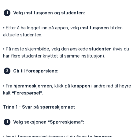
Velg institusjonen og studenten:
• Etter å ha logget inn på appen, velg
institusjonen
til den
aktuelle studenten.
• På neste skjermbilde, velg den ønskede
studenten
(hvis du
har flere studenter knyttet til samme institusjon).
Gå til forespørslene:
• Fra
hjemmeskjermen
, klikk på
knappen
i andre rad til høyre
kalt
“Forespørsel”
.
Trinn 1 - Svar på spørreskjemaet
Velg seksjonen “Spørreskjema”:
• Inne i forespørselsskjermen vil du finne to
knapper
: