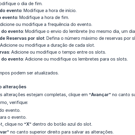
odifique o dia de fim.
 do evento
: Modifique a hora de início.
o evento
: Modifique a hora de fim.
Adicione ou modifique a frequência do evento.
 do evento
: Modifique o envio do lembrete (no mesmo dia, um di
e Reservas por slot
: Defina o número máximo de reservas por sl
 Adicione ou modifique a duração de cada slot.
rvas
: Adicione ou modifique o tempo entre os slots.
 do evento
: Adicione ou modifique os lembretes para os slots.
mpos podem ser atualizados.
o alterações
s alterações estejam completas, clique em
“Avançar”
no canto sup
mo, verifique:
do evento.
para o evento.
ot, clique no
“X”
dentro do botão azul do slot.
var”
no canto superior direito para salvar as alterações.