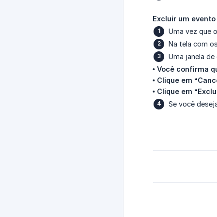
Excluir um evento
Uma vez que o 
Na tela com os
Uma janela de 
•
Você confirma qu
•
Clique em “Canc
•
Clique em “Exclu
Se você deseja