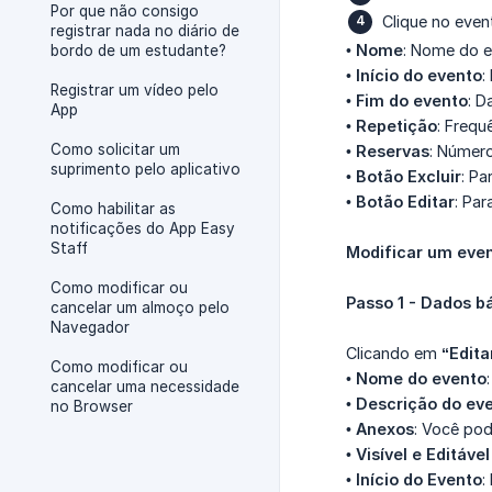
Por que não consigo
Clique no event
registrar nada no diário de
•
Nome
: Nome do e
bordo de um estudante?
•
Início do evento
:
Registrar um vídeo pelo
•
Fim do evento
: D
App
•
Repetição
: Frequ
Como solicitar um
•
Reservas
: Número
suprimento pelo aplicativo
•
Botão Excluir
: Pa
•
Botão Editar
: Par
Como habilitar as
notificações do App Easy
Staff
Modificar um eve
Como modificar ou
Passo 1 - Dados b
cancelar um almoço pelo
Navegador
Clicando em
“Edita
Como modificar ou
•
Nome do evento
cancelar uma necessidade
•
Descrição do ev
no Browser
•
Anexos
: Você pod
•
Visível e Editável
•
Início do Evento
: