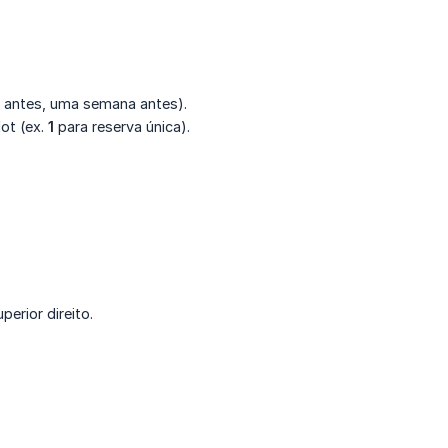
a antes, uma semana antes).
ot (ex.
1
para reserva única).
erior direito.