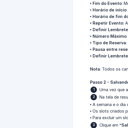
•
Fim do Evento
: M
•
Horário de início
•
Horário de fim d
•
Repetir Evento
: 
•
Definir Lembrete
•
Número Máximo d
•
Tipo de Reserva
:
•
Pausa entre rese
•
Definir Lembrete
Nota
: Todos os ca
Passo 2 - Salvand
Uma vez que a
Na tela de resu
• A semana e o dia 
• Os slots criados 
• Para excluir um sl
Clique em
“Sal