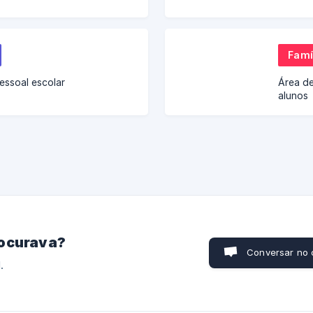
Famí
essoal escolar
Área de
alunos
rocurava?
Conversar no 
.