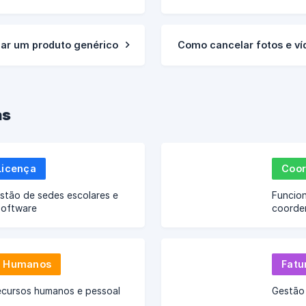
iar um produto genérico
Como cancelar fotos e ví
as
Licença
Coor
stão de sedes escolares e
Funcion
software
coorde
s Humanos
Fatu
ecursos humanos e pessoal
Gestão