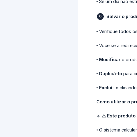
• Se um dia não esti
Salvar o prod
• Verifique todos 
• Você será redirec
•
Modificar
o produ
•
Duplicá-lo
para cr
•
Excluí-lo
clicand
Como utilizar o p
🔹
⚠️ Este produt
• O sistema calcul