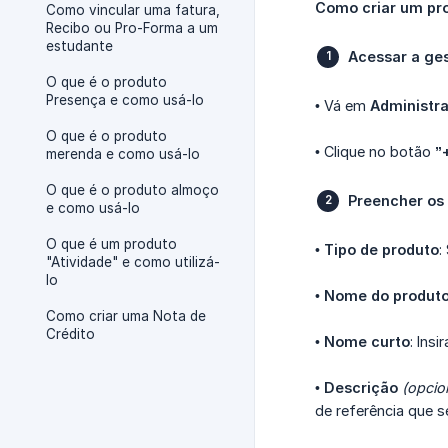
Como criar um pr
Como vincular uma fatura,
Recibo ou Pro-Forma a um
estudante
Acessar a ge
O que é o produto
Presença e como usá-lo
• Vá em
Administr
O que é o produto
• Clique no botão
”
merenda e como usá-lo
O que é o produto almoço
Preencher os
e como usá-lo
O que é um produto
•
Tipo de produto
:
"Atividade" e como utilizá-
lo
•
Nome do produto
Como criar uma Nota de
Crédito
•
Nome curto
: Ins
•
Descrição
(opcio
de referência que 