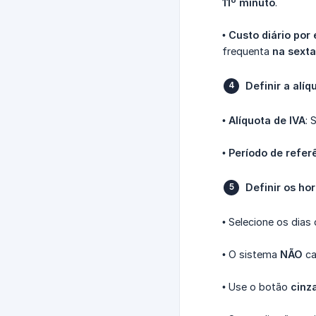
11º minuto
.
•
Custo diário por
frequenta
na sexta
Definir a alíq
•
Alíquota de IVA
: 
•
Período de refer
Definir os hor
• Selecione os dia
• O sistema
NÃO
ca
• Use o botão
cinza