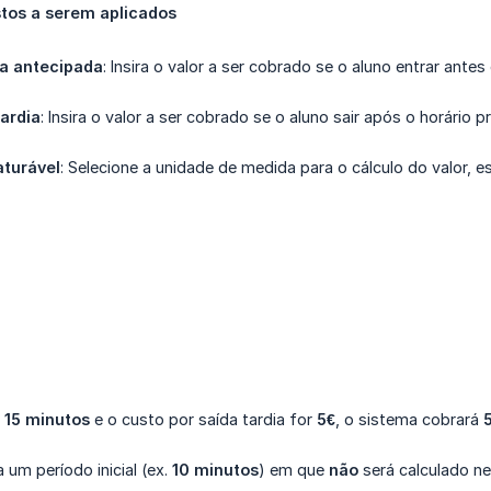
stos a serem aplicados
da antecipada
: Insira o valor a ser cobrado se o aluno entrar antes
tardia
: Insira o valor a ser cobrado se o aluno sair após o horário p
turável
: Selecione a unidade de medida para o cálculo do valor, e
r
15 minutos
e o custo por saída tardia for
5€
, o sistema cobrará
a um período inicial (ex.
10 minutos
) em que
não
será calculado n