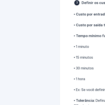
Definir os cu
•
Custo por entra
•
Custo por saída 
•
Tempo mínimo fa
• 1 minuto
• 15 minutos
• 30 minutos
• 1 hora
• Ex: Se você defini
•
Tolerância
: Defin