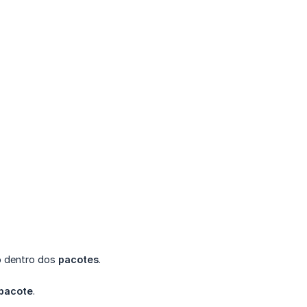
-o dentro dos
pacotes
.
 pacote
.