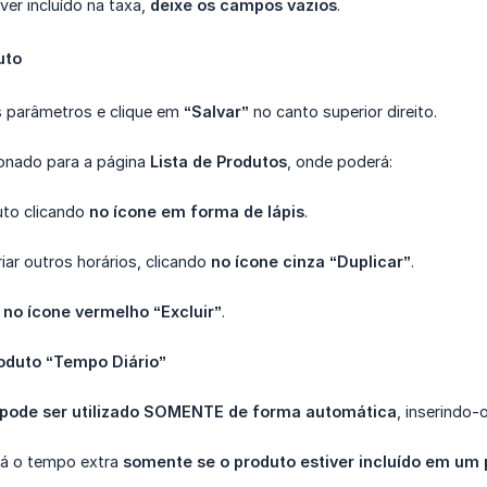
ver incluído na taxa,
deixe os campos vazios
.
uto
os parâmetros e clique em
“Salvar”
no canto superior direito.
ionado para a página
Lista de Produtos
, onde poderá:
to clicando
no ícone em forma de lápis
.
iar outros horários, clicando
no ícone cinza “Duplicar”
.
o
no ícone vermelho “Excluir”
.
roduto “Tempo Diário”
o pode ser utilizado SOMENTE de forma automática
, inserindo
ará o tempo extra
somente se o produto estiver incluído em um