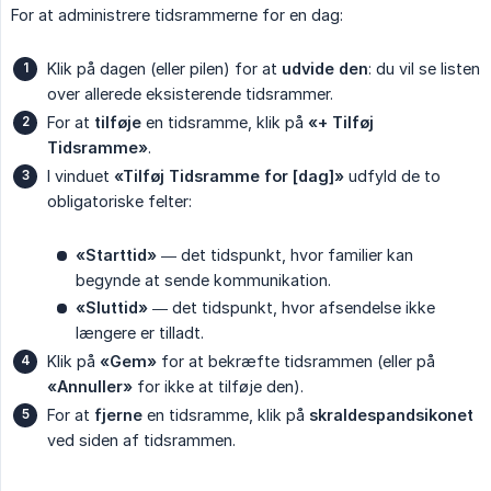
For at administrere tidsrammerne for en dag:
Klik på dagen (eller pilen) for at
udvide den
: du vil se listen
over allerede eksisterende tidsrammer.
For at
tilføje
en tidsramme, klik på
«+ Tilføj 
Tidsramme»
.
I vinduet
«Tilføj Tidsramme for [dag]»
udfyld de to
obligatoriske felter:
«Starttid»
— det tidspunkt, hvor familier kan
begynde at sende kommunikation.
«Sluttid»
— det tidspunkt, hvor afsendelse ikke
længere er tilladt.
Klik på
«Gem»
for at bekræfte tidsrammen (eller på
«Annuller»
for ikke at tilføje den).
For at
fjerne
en tidsramme, klik på
skraldespandsikonet
ved siden af tidsrammen.