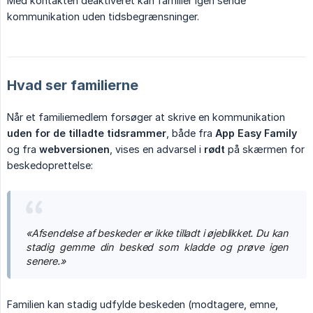
Med kontakten deaktiveret kan familier igen sende
kommunikation uden tidsbegrænsninger.
Hvad ser familierne
Når et familiemedlem forsøger at skrive en kommunikation
uden for de tilladte tidsrammer
, både fra
App Easy Family
og fra
webversionen
, vises en advarsel i
rødt
på skærmen for
beskedoprettelse:
«Afsendelse af beskeder er ikke tilladt i øjeblikket. Du kan 
stadig gemme din besked som kladde og prøve igen 
senere.»
Familien kan stadig udfylde beskeden (modtagere, emne,