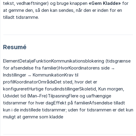
tekst, vedhæftninger) og bruge knappen
«Gem Kladde»
for
at gemme den, så den kan sendes, når den er inden for en
tilladt tidsramme.
Resumé
ElementDetaljeFunktionKommunikationsblokering (tidsgrænse
for afsendelse fra familier)HvorKoordinatorens side →
Indstillinger → KommunikationKrav til
profilKoordinatorOmrådeDet sted, hvor det er
konfigureretHurtige forudindstillingerSkoletid, Kun morgen,
Udvidet tid (Man–Fre)TilpasningFlere og uafhængige
tidsrammer for hver dagEffekt på familierAfsendelse tilladt
kun i de indstillede tidsrammer; uden for tidsrammen er det kun
muligt at gemme som kladde