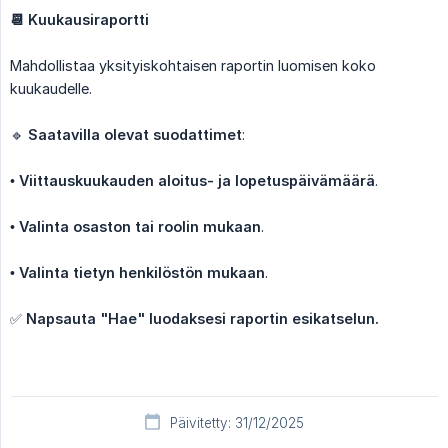
📆 Kuukausiraportti
Mahdollistaa yksityiskohtaisen raportin luomisen koko
kuukaudelle.
🔹
Saatavilla olevat suodattimet
:
•
Viittauskuukauden aloitus- ja lopetuspäivämäärä
.
•
Valinta osaston tai roolin mukaan
.
•
Valinta tietyn henkilöstön mukaan
.
✅
Napsauta "Hae" luodaksesi raportin esikatselun.
Päivitetty: 31/12/2025