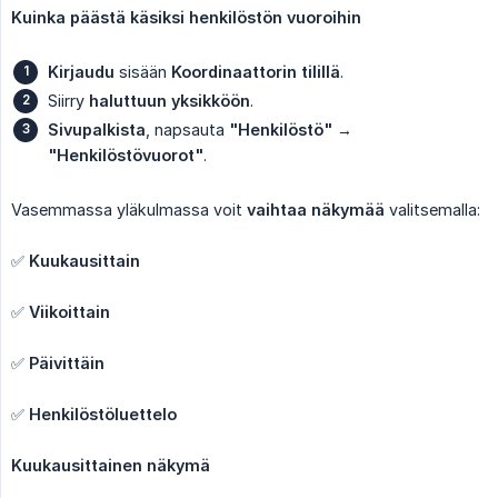
Kuinka päästä käsiksi henkilöstön vuoroihin
Kirjaudu
sisään
Koordinaattorin tilillä
.
Siirry
haluttuun yksikköön
.
Sivupalkista
, napsauta
"Henkilöstö"
→
"Henkilöstövuorot"
.
Vasemmassa yläkulmassa voit
vaihtaa näkymää
valitsemalla:
✅
Kuukausittain
✅
Viikoittain
✅
Päivittäin
✅
Henkilöstöluettelo
Kuukausittainen näkymä