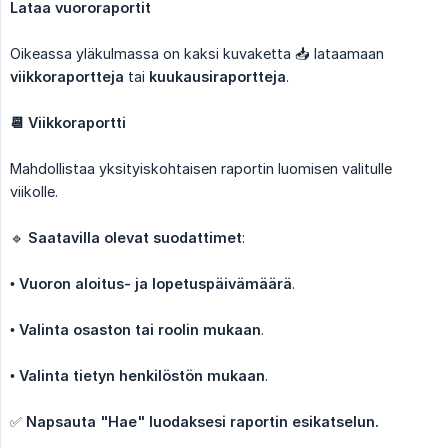
Lataa vuororaportit
Oikeassa yläkulmassa on kaksi kuvaketta 📥 lataamaan
viikkoraportteja
tai
kuukausiraportteja
.
📆 Viikkoraportti
Mahdollistaa yksityiskohtaisen raportin luomisen valitulle
viikolle.
🔹
Saatavilla olevat suodattimet
:
•
Vuoron aloitus- ja lopetuspäivämäärä
.
•
Valinta osaston tai roolin mukaan
.
•
Valinta tietyn henkilöstön mukaan
.
✅
Napsauta "Hae" luodaksesi raportin esikatselun.