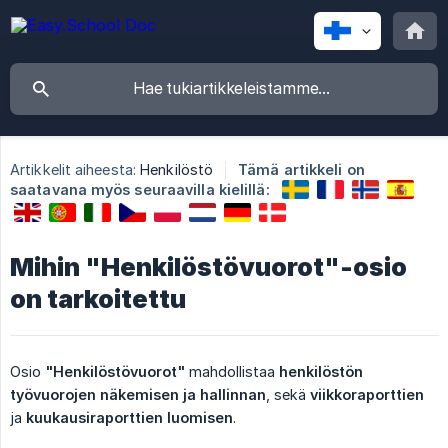
Artikkelit aiheesta:
Henkilöstö
Tämä artikkeli on
saatavana myös seuraavilla kielillä:
Mihin "Henkilöstövuorot"-osio
on tarkoitettu
Osio
"Henkilöstövuorot"
mahdollistaa
henkilöstön 
työvuorojen
näkemisen ja hallinnan
, sekä
viikkoraporttien
ja
kuukausiraporttien
luomisen
.