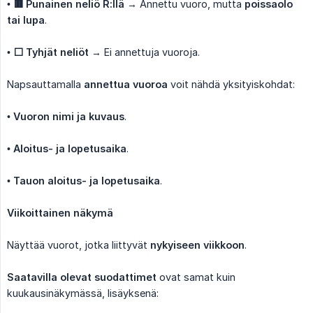
•
🟥 Punainen neliö R:llä
→ Annettu vuoro, mutta
poissaolo 
tai lupa
.
•
⬜ Tyhjät neliöt
→ Ei annettuja vuoroja.
Napsauttamalla
annettua vuoroa
voit nähdä yksityiskohdat:
•
Vuoron nimi ja kuvaus
.
•
Aloitus- ja lopetusaika
.
•
Tauon aloitus- ja lopetusaika
.
Viikoittainen näkymä
Näyttää vuorot, jotka liittyvät
nykyiseen viikkoon
.
Saatavilla olevat suodattimet
ovat samat kuin
kuukausinäkymässä, lisäyksenä: