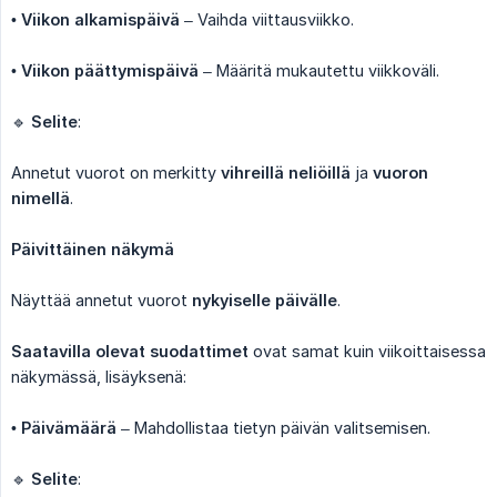
•
Viikon alkamispäivä
– Vaihda viittausviikko.
•
Viikon päättymispäivä
– Määritä mukautettu viikkoväli.
🔹
Selite
:
Annetut vuorot on merkitty
vihreillä neliöillä
ja
vuoron 
nimellä
.
Päivittäinen näkymä
Näyttää annetut vuorot
nykyiselle päivälle
.
Saatavilla olevat suodattimet
ovat samat kuin viikoittaisessa
näkymässä, lisäyksenä:
•
Päivämäärä
– Mahdollistaa tietyn päivän valitsemisen.
🔹
Selite
: