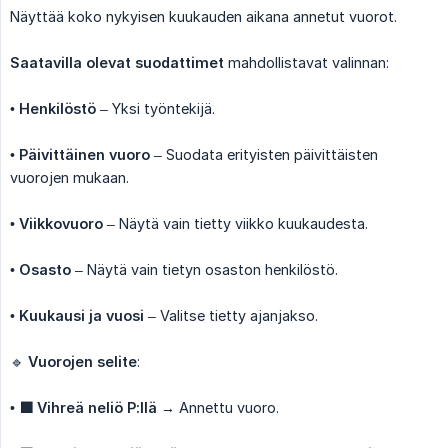
Näyttää koko nykyisen kuukauden aikana annetut vuorot.
Saatavilla olevat suodattimet
mahdollistavat valinnan:
•
Henkilöstö
– Yksi työntekijä.
•
Päivittäinen vuoro
– Suodata erityisten päivittäisten
vuorojen mukaan.
•
Viikkovuoro
– Näytä vain tietty viikko kuukaudesta.
•
Osasto
– Näytä vain tietyn osaston henkilöstö.
•
Kuukausi ja vuosi
– Valitse tietty ajanjakso.
🔹
Vuorojen selite
:
•
🟩 Vihreä neliö P:llä
→ Annettu vuoro.