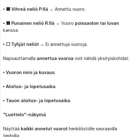
•
🟩 Vihreä neliö P:llä
→ Annettu vuoro.
•
🟥 Punainen neliö R:llä
→ Vuoro
poissaolon tai luvan
kanssa.
•
⬜ Tyhjät neliöt
→ Ei annettuja vuoroja.
Napsauttamalla
annettua vuoroa
voit nähdä yksityiskohdat:
•
Vuoron nimi ja kuvaus
.
•
Aloitus- ja lopetusaika
.
•
Tauon aloitus- ja lopetusaika
.
"Luettelo"-näkymä
Näyttää
kaikki annetut vuorot
henkilöstölle seuraavilla
tiedoilla: