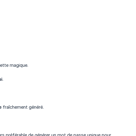
uette magique.
i
.
e
fraîchement généré.
ours préférable de générer un mot de passe unique pour