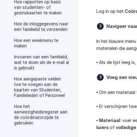
Hoe rapporten op basis
van studenten- of
Log in op het
Coörd
gezinskaarten te maken
Hoe de inloggegevens naar
Navigeer naar
een familielid te verzenden
Hoe een weekmenu te
In het blauwe menu 
maken
materialen die aan
Invoeren van een familielid,
• Als de lijst leeg 
wat te doen als de e-mail al
is gebruikt
Voeg een nie
Hoe aangepaste velden
toe te voegen aan de
kaarten van Studenten,
• Om een materiaal
Familieleden of Personeel
• Er verschijnen twe
Hoe het
aanwezigheidsregister aan
de coördinatorzijde te
•
Materiaal
: voer e
gebruiken
luiers
of
volledige