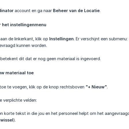
inator
account en ga naar
Beheer van de Locatie
.
 het instellingenmenu
aan de linkerkant, klik op
Instellingen
. Er verschijnt een submenu:
gevraagd kunnen worden.
is, betekent dit dat er nog geen materiaal is ingevoerd.
uw materiaal toe
 toe te voegen, klik op de knop rechtsboven
"+ Nieuw"
.
e verplichte velden:
en korte tekst in die jou en het personeel helpt om het aangevraagd
 wissel
).