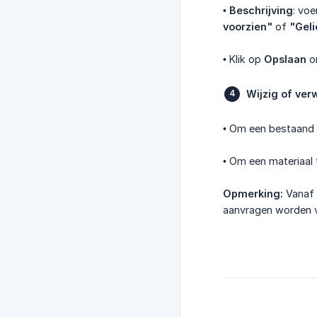
•
Beschrijving
: voe
voorzien"
of
"Geli
• Klik op
Opslaan
om
Wijzig of ver
• Om een bestaand 
• Om een materiaal
Opmerking:
Vanaf 
aanvragen worden v