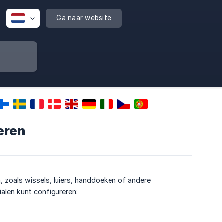
Ga naar website
oeren
, zoals wissels, luiers, handdoeken of andere
rialen kunt configureren: