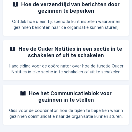
verwijderen van delegaten aan de coördinatorzijde, alleen
Hoe de verzendtijd van berichten door
bekijken aan de educatortezijde en via de Easy Staff-app,
gezinnen te beperken
en het invoeren door familieleden via de browser en de
Easy Family-app.
Ontdek hoe u een tijdsperiode kunt instellen waarbinnen
gezinnen berichten naar de organisatie kunnen sturen,
waarbij communicatie buiten de toegestane uren
automatisch wordt geblokkeerd.
Hoe de Ouder Notities in een sectie in te
schakelen of uit te schakelen
Handleiding voor de coördinator over hoe de functie Ouder
Notities in elke sectie in te schakelen of uit te schakelen
via de bijbehorende schakelaar. De functie is standaard
ingeschakeld en kan alleen aan de coördinatorzijde worden
beheerd.
Hoe het Communicatieblok voor
gezinnen in te stellen
Gids voor de coördinator: hoe de tijden te beperken waarin
gezinnen communicatie naar de organisatie kunnen sturen,
met aanpasbare tijdslots voor elke dag.