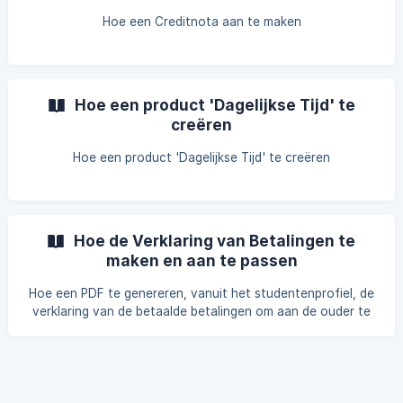
Hoe een Creditnota aan te maken
Hoe een product 'Dagelijkse Tijd' te
creëren
Hoe een product 'Dagelijkse Tijd' te creëren
Hoe de Verklaring van Betalingen te
maken en aan te passen
Hoe een PDF te genereren, vanuit het studentenprofiel, de
verklaring van de betaalde betalingen om aan de ouder te
overhandigen — door documenten, producten, methoden
en betalingsstatus te filteren en individuele facturen uit de
telling uit te sluiten — en hoe tekst en variabelen van het
document aan te passen vanuit de Instellingen.