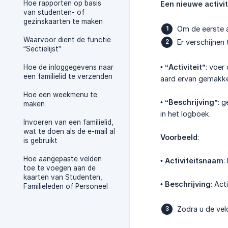
Hoe rapporten op basis
Een nieuwe activi
van studenten- of
gezinskaarten te maken
Om de eerste a
Waarvoor dient de functie
Er verschijnen 
“Sectielijst”
•
“Activiteit”
: voer
Hoe de inloggegevens naar
een familielid te verzenden
aard ervan gemakkeli
Hoe een weekmenu te
•
“Beschrijving”
: 
maken
in het logboek.
Invoeren van een familielid,
wat te doen als de e-mail al
Voorbeeld
:
is gebruikt
Hoe aangepaste velden
•
Activiteitsnaam
:
toe te voegen aan de
kaarten van Studenten,
•
Beschrijving
: Ac
Familieleden of Personeel
Zodra u de vel