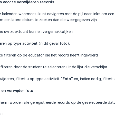
rs voor te verwijderen records
 kalender, waarmee u kunt navigeren met de pijl naar links om ee
 om een latere datum te zoeken dan die weergegeven zijn.
s die uw zoektocht kunnen vergemakkelijken:
teren op type activiteit (in dit geval foto).
te filteren op de educator die het record heeft ingevoerd.
 filteren door de student te selecteren uit de lijst die verschijnt.
jderen, filtert u op type activiteit
"Foto"
en, indien nodig, filtert
 en verwijder foto
herm worden alle geregistreerde records op de geselecteerde da
 u: