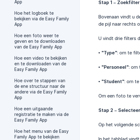
App
Stap 1 – Zoekfilte
Hoe het logboek te
Bovenaan vindt u de
bekijken via de Easy Family
de pijl naar rechts
App
Hoe een foto weer te
U vindt drie filter
geven en te downloaden
van de Easy Family App
•
"Type"
: om te fil
Hoe een video te bekijken
en te downloaden van de
•
"Personeel"
: om 
Easy Family App
Hoe over te stappen van
•
"Student"
: om te
de ene structuur naar de
andere via de Easy Family
Om een foto te verwi
App
Hoe een uitgaande
Stap 2 – Selecteer
registratie te maken via de
Easy Family App
Op het volgende sc
Hoe het menu van de Easy
Family App te bekijken
In het tabblad vindt