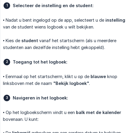
Selecteer de instelling en de student:
• Nadat u bent ingelogd op de app, selecteert u de
instelling
van de student wiens logboek u wilt bekijken.
• Kies de
student
vanaf het startscherm (als u meerdere
studenten aan dezelfde instelling hebt gekoppeld).
Toegang tot het logboek:
• Eenmaal op het startscherm, klikt u op de
blauwe
knop
linksboven met de naam
"Bekijk logboek"
.
Navigeren in het logboek:
• Op het logboekscherm vindt u een
balk met de kalender
bovenaan. U kunt:
• De
linkerpijl
gebruiken om een eerdere datum te bekijken.