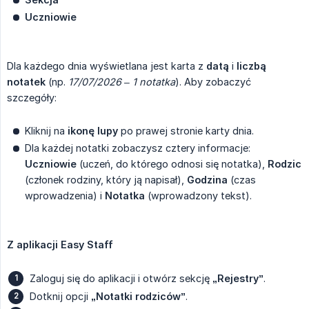
Uczniowie
Dla każdego dnia wyświetlana jest karta z
datą
i
liczbą 
notatek
(np.
17/07/2026 – 1 notatka
). Aby zobaczyć
szczegóły:
Kliknij na
ikonę lupy
po prawej stronie karty dnia.
Dla każdej notatki zobaczysz cztery informacje:
Uczniowie
(uczeń, do którego odnosi się notatka),
Rodzic
(członek rodziny, który ją napisał),
Godzina
(czas
wprowadzenia) i
Notatka
(wprowadzony tekst).
Z aplikacji Easy Staff
Zaloguj się do aplikacji i otwórz sekcję
„Rejestry”
.
Dotknij opcji
„Notatki rodziców”
.