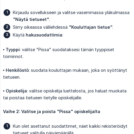
Kirjaudu sovellukseen ja valitse vasemmassa yläkulmassa
"Näytä tietueet"
.
Siirry oikeassa välilehdessä
"Kouluttajan tietue"
.
Käytä
hakusuodattimia
:
•
Tyyppi
: valitse "Pissa" suodataksesi tämän tyyppiset
toiminnot.
•
Henkilöstö
: suodata kouluttajan mukaan, joka on syöttänyt
tietueen.
•
Opiskelija
: valitse opiskelija luettelosta, jos haluat muokata
tai poistaa tietueen tietylle opiskelijalle.
Vaihe 2: Valitse ja poista "Pissa" opiskelijalta
Kun olet asettanut suodattimet, näet kaikki rekisteröidyt
tietueet valitulla päivämäärällä.