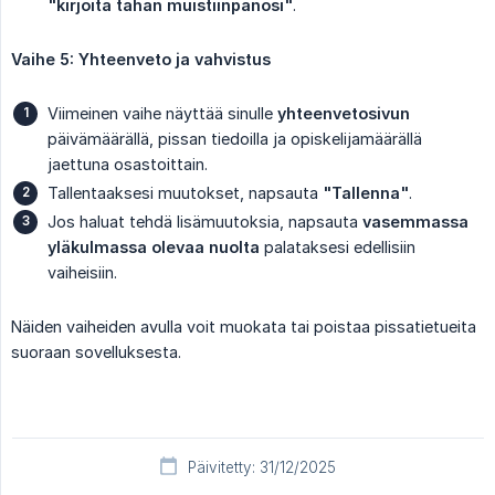
"kirjoita tähän muistiinpanosi"
.
Vaihe 5: Yhteenveto ja vahvistus
Viimeinen vaihe näyttää sinulle
yhteenvetosivun
päivämäärällä, pissan tiedoilla ja opiskelijamäärällä
jaettuna osastoittain.
Tallentaaksesi muutokset, napsauta
"Tallenna"
.
Jos haluat tehdä lisämuutoksia, napsauta
vasemmassa 
yläkulmassa olevaa nuolta
palataksesi edellisiin
vaiheisiin.
Näiden vaiheiden avulla voit muokata tai poistaa pissatietueita
suoraan sovelluksesta.
Päivitetty: 31/12/2025