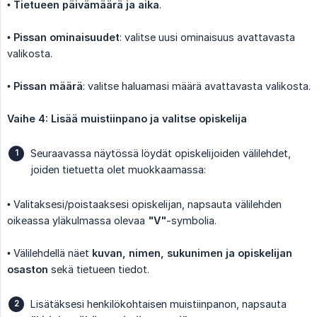
•
Tietueen päivämäärä ja aika
.
•
Pissan ominaisuudet
: valitse uusi ominaisuus avattavasta
valikosta.
•
Pissan määrä
: valitse haluamasi määrä avattavasta valikosta.
Vaihe 4: Lisää muistiinpano ja valitse opiskelija
Seuraavassa näytössä löydät opiskelijoiden välilehdet,
joiden tietuetta olet muokkaamassa:
• Valitaksesi/poistaaksesi opiskelijan, napsauta välilehden
oikeassa yläkulmassa olevaa
"V"
-symbolia.
• Välilehdellä näet
kuvan, nimen, sukunimen ja opiskelijan 
osaston
sekä tietueen tiedot.
Lisätäksesi henkilökohtaisen muistiinpanon, napsauta