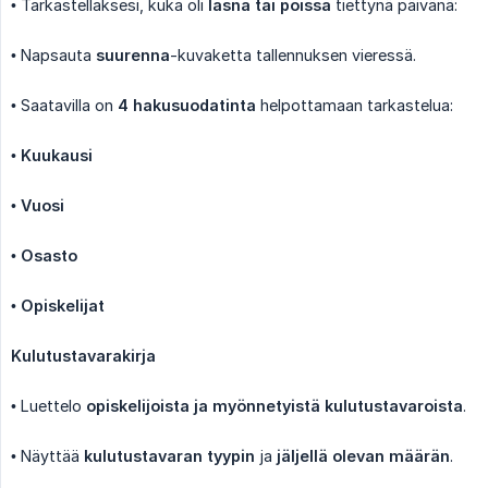
• Tarkastellaksesi, kuka oli
läsnä tai poissa
tiettynä päivänä:
• Napsauta
suurenna
-kuvaketta tallennuksen vieressä.
• Saatavilla on
4 hakusuodatinta
helpottamaan tarkastelua:
•
Kuukausi
•
Vuosi
•
Osasto
•
Opiskelijat
Kulutustavarakirja
• Luettelo
opiskelijoista ja myönnetyistä kulutustavaroista
.
• Näyttää
kulutustavaran tyypin
ja
jäljellä olevan määrän
.