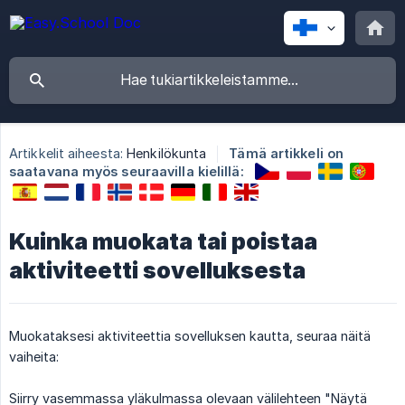
Artikkelit aiheesta:
Henkilökunta
Tämä artikkeli on
saatavana myös seuraavilla kielillä:
Kuinka muokata tai poistaa
aktiviteetti sovelluksesta
Muokataksesi aktiviteettia sovelluksen kautta, seuraa näitä
vaiheita:
Siirry vasemmassa yläkulmassa olevaan välilehteen "Näytä