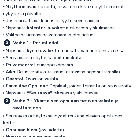
• Näyttöön avautuu ruutu, jossa on rekisteröidyt toiminnot
nykyiseltä päivältä.
• Jos muokattava lounas liittyy toiseen päivään:
• Napsauta
kalenterikuvaketta
oikeassa yläkulmassa.
• Valitse haluamasi päivämäärä ja etsi tietue.
Vaihe 1 - Perustiedot
• Napsauta
kynäkuvaketta
muokattavan tietueen vieressä.
• Seuraavassa näytössä voit muokata:
•
Päivämäärä
: Lounaspäivämäärä.
•
Aika
: Rekisteröity aika (muokattavissa napsauttamalla).
•
Osastot
: Osaston valinta.
•
Esivalitse Oppilaat
: Oppilaat, joiden toiminta on rekisteröity.
• Napsauta
“Seuraava”
oikeassa yläkulmassa.
Vaihe 2 - Yksittäisen oppilaan tietojen valinta ja 
syöttäminen
• Seuraavassa näytössä löydät mukana olevien oppilaiden
kortit:
•
Oppilaan kuva
(jos ladattu).
•
Nimi ja sukunimi
oppilaasta.