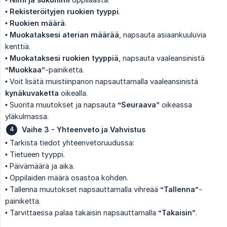
•
Rekisteröityjen ruokien tyyppi
.
•
Ruokien määrä
.
•
Muokataksesi aterian määrää
, napsauta asiaankuuluvia
kenttiä.
•
Muokataksesi ruokien tyyppiä
, napsauta vaaleansinistä
“Muokkaa”
-painiketta.
• Voit lisätä muistiinpanon napsauttamalla vaaleansinistä
kynäkuvaketta
oikealla.
• Suorita muutokset ja napsauta
“Seuraava”
oikeassa
yläkulmassa.
Vaihe 3 - Yhteenveto ja Vahvistus
• Tarkista tiedot yhteenvetoruudussa:
• Tietueen tyyppi.
• Päivämäärä ja aika.
• Oppilaiden määrä osastoa kohden.
• Tallenna muutokset napsauttamalla vihreää
“Tallenna”
-
painiketta.
• Tarvittaessa palaa takaisin napsauttamalla
“Takaisin”
.