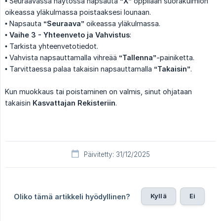
• Seuraavassa näytössä napsauta
“X”
oppilaan suorakulmion
oikeassa yläkulmassa poistaaksesi lounaan.
• Napsauta
“Seuraava”
oikeassa yläkulmassa.
•
Vaihe 3 - Yhteenveto ja Vahvistus
:
• Tarkista yhteenvetotiedot.
• Vahvista napsauttamalla vihreää
“Tallenna”
-painiketta.
• Tarvittaessa palaa takaisin napsauttamalla
“Takaisin”
.
Kun muokkaus tai poistaminen on valmis, sinut ohjataan
takaisin
Kasvattajan Rekisteriin
.
Päivitetty: 31/12/2025
Kyllä
Ei
Oliko tämä artikkeli hyödyllinen?