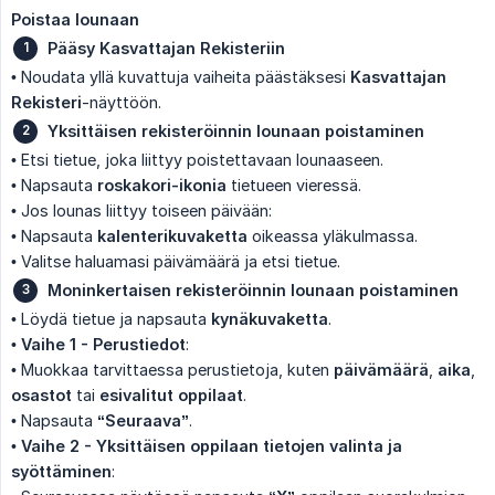
Poistaa lounaan
Pääsy Kasvattajan Rekisteriin
• Noudata yllä kuvattuja vaiheita päästäksesi
Kasvattajan 
Rekisteri
-näyttöön.
Yksittäisen rekisteröinnin lounaan poistaminen
• Etsi tietue, joka liittyy poistettavaan lounaaseen.
• Napsauta
roskakori-ikonia
tietueen vieressä.
• Jos lounas liittyy toiseen päivään:
• Napsauta
kalenterikuvaketta
oikeassa yläkulmassa.
• Valitse haluamasi päivämäärä ja etsi tietue.
Moninkertaisen rekisteröinnin lounaan poistaminen
• Löydä tietue ja napsauta
kynäkuvaketta
.
•
Vaihe 1 - Perustiedot
:
• Muokkaa tarvittaessa perustietoja, kuten
päivämäärä
,
aika
,
osastot
tai
esivalitut oppilaat
.
• Napsauta
“Seuraava”
.
•
Vaihe 2 - Yksittäisen oppilaan tietojen valinta ja 
syöttäminen
: