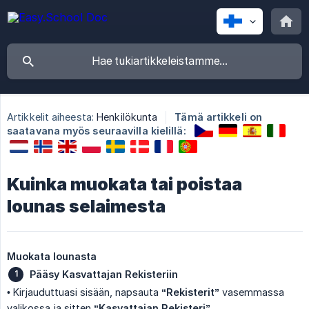
Artikkelit aiheesta:
Henkilökunta
Tämä artikkeli on
saatavana myös seuraavilla kielillä:
Kuinka muokata tai poistaa
lounas selaimesta
Muokata lounasta
Pääsy Kasvattajan Rekisteriin
• Kirjauduttuasi sisään, napsauta
“Rekisterit”
vasemmassa
valikossa ja sitten
“Kasvattajan Rekisteri”
.