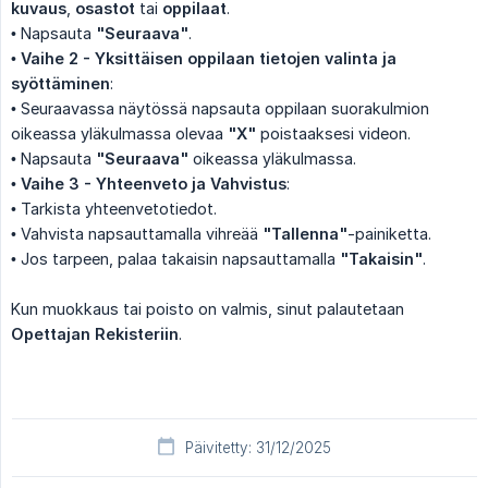
kuvaus
,
osastot
tai
oppilaat
.
• Napsauta
"Seuraava"
.
•
Vaihe 2 - Yksittäisen oppilaan tietojen valinta ja 
syöttäminen
:
• Seuraavassa näytössä napsauta oppilaan suorakulmion
oikeassa yläkulmassa olevaa
"X"
poistaaksesi videon.
• Napsauta
"Seuraava"
oikeassa yläkulmassa.
•
Vaihe 3 - Yhteenveto ja Vahvistus
:
• Tarkista yhteenvetotiedot.
• Vahvista napsauttamalla vihreää
"Tallenna"
-painiketta.
• Jos tarpeen, palaa takaisin napsauttamalla
"Takaisin"
.
Kun muokkaus tai poisto on valmis, sinut palautetaan
Opettajan Rekisteriin
.
Päivitetty: 31/12/2025