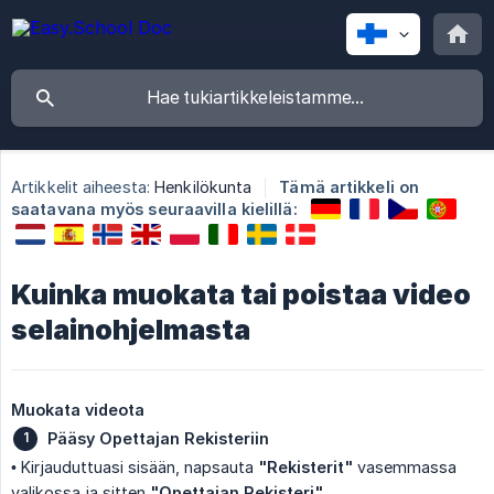
Artikkelit aiheesta:
Henkilökunta
Tämä artikkeli on
saatavana myös seuraavilla kielillä:
Kuinka muokata tai poistaa video
selainohjelmasta
Muokata videota
Pääsy Opettajan Rekisteriin
• Kirjauduttuasi sisään, napsauta
"Rekisterit"
vasemmassa
valikossa ja sitten
"Opettajan Rekisteri"
.