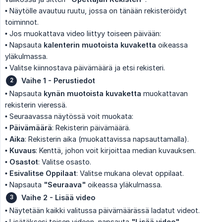
• Näytölle avautuu ruutu, jossa on tänään rekisteröidyt
toiminnot.
• Jos muokattava video liittyy toiseen päivään:
• Napsauta
kalenterin muotoista kuvaketta
oikeassa
yläkulmassa.
• Valitse kiinnostava päivämäärä ja etsi rekisteri.
Vaihe 1 - Perustiedot
• Napsauta
kynän muotoista kuvaketta
muokattavan
rekisterin vieressä.
• Seuraavassa näytössä voit muokata:
•
Päivämäärä
: Rekisterin päivämäärä.
•
Aika
: Rekisterin aika (muokattavissa napsauttamalla).
•
Kuvaus
: Kenttä, johon voit kirjoittaa median kuvauksen.
•
Osastot
: Valitse osasto.
•
Esivalitse Oppilaat
: Valitse mukana olevat oppilaat.
• Napsauta
"Seuraava"
oikeassa yläkulmassa.
Vaihe 2 - Lisää video
• Näytetään kaikki valitussa päivämäärässä ladatut videot.
• Lisätäksesi toisen videon, napsauta
"Lisää video"
.