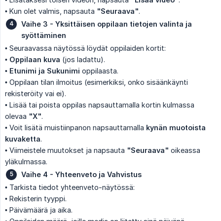
• Kun olet valmis, napsauta
"Seuraava"
.
Vaihe 3 - Yksittäisen oppilaan tietojen valinta ja 
syöttäminen
• Seuraavassa näytössä löydät oppilaiden kortit:
•
Oppilaan kuva
(jos ladattu).
•
Etunimi ja Sukunimi
oppilaasta.
• Oppilaan tilan ilmoitus (esimerkiksi, onko sisäänkäynti
rekisteröity vai ei).
• Lisää tai poista oppilas napsauttamalla kortin kulmassa
olevaa
"X"
.
• Voit lisätä muistiinpanon napsauttamalla
kynän muotoista 
kuvaketta
.
• Viimeistele muutokset ja napsauta
"Seuraava"
oikeassa
yläkulmassa.
Vaihe 4 - Yhteenveto ja Vahvistus
• Tarkista tiedot yhteenveto-näytössä:
• Rekisterin tyyppi.
• Päivämäärä ja aika.