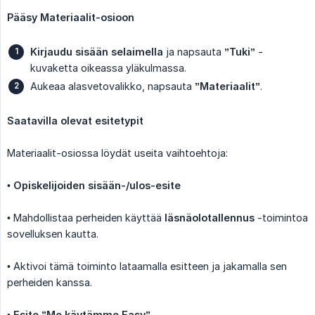
Pääsy Materiaalit-osioon
Kirjaudu sisään selaimella
ja napsauta
”Tuki”
-
kuvaketta oikeassa yläkulmassa.
Aukeaa alasvetovalikko, napsauta
”Materiaalit”
.
Saatavilla olevat esitetypit
Materiaalit-osiossa löydät useita vaihtoehtoja:
•
Opiskelijoiden sisään-/ulos-esite
• Mahdollistaa perheiden käyttää
läsnäolotallennus
-toimintoa
sovelluksen kautta.
• Aktivoi tämä toiminto lataamalla esitteen ja jakamalla sen
perheiden kanssa.
•
Esite ”Me käytämme Easy”