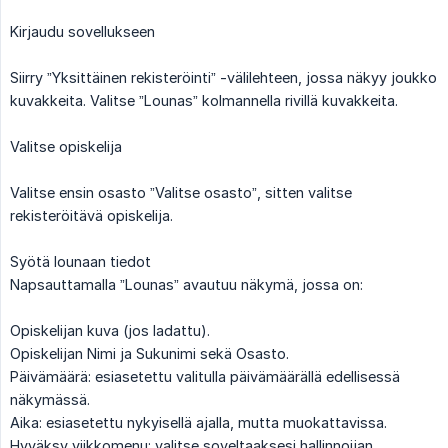
Kirjaudu sovellukseen
Siirry ”Yksittäinen rekisteröinti” -välilehteen, jossa näkyy joukko
kuvakkeita. Valitse ”Lounas” kolmannella rivillä kuvakkeita.
Valitse opiskelija
Valitse ensin osasto ”Valitse osasto”, sitten valitse
rekisteröitävä opiskelija.
Syötä lounaan tiedot
Napsauttamalla ”Lounas” avautuu näkymä, jossa on:
Opiskelijan kuva (jos ladattu).
Opiskelijan Nimi ja Sukunimi sekä Osasto.
Päivämäärä: esiasetettu valitulla päivämäärällä edellisessä
näkymässä.
Aika: esiasetettu nykyisellä ajalla, mutta muokattavissa.
Hyväksy viikkomenu: valitse soveltaaksesi hallinnoijan