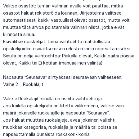
Valitse osastot: tämän valinnan avulla voit päättää, mitkä
osastot haluat rekisteröidä lounaan. Järjestelmä valitsee
automaattisesti kaikki vastuullasi olevat osastot, mutta voit
muuttaa tätä arvoa poistamalla valinnan niistä, jotka eivät
kiinnosta sinua.
Esivalitse opiskelijat: tämä vaihtoehto mahdollistaa
opiskelijoiden esivalitsemisen rekisteröinnin nopeuttamiseksi.
Sinulla on neljä vaihtoehtoa: Paikalla olevat, Kaikki paitsi poissa
olevat, Kaikki tai Ei ketään (manuaalinen valinta).
Napsauta ”Seuraava” siirtyäksesi seuraavaan vaiheeseen.
Vaihe 2 – Ruokalajit
Valitse Ruokalajit: sinulla on useita vaihtoehtoja:
Jos kaikilla opiskelijoilla on liitetty viikkomenu, valitse vain
määrä jokaiselle ruokalajille ja napsauta ”Seuraava”.
Jos haluat muuttaa ruokalajeja, avaa jokainen välilehti,
muokkaa kategoriaa, ruokalajia ja määrää tai poista se
napsauttamalla punaista roskakori-ikonia.