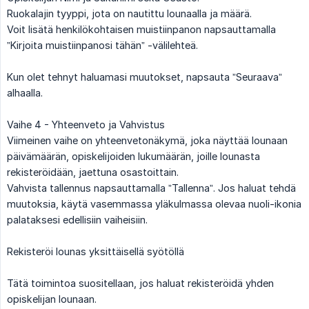
Ruokalajin tyyppi, jota on nautittu lounaalla ja määrä.
Voit lisätä henkilökohtaisen muistiinpanon napsauttamalla
”Kirjoita muistiinpanosi tähän” -välilehteä.
Kun olet tehnyt haluamasi muutokset, napsauta ”Seuraava”
alhaalla.
Vaihe 4 - Yhteenveto ja Vahvistus
Viimeinen vaihe on yhteenvetonäkymä, joka näyttää lounaan
päivämäärän, opiskelijoiden lukumäärän, joille lounasta
rekisteröidään, jaettuna osastoittain.
Vahvista tallennus napsauttamalla ”Tallenna”. Jos haluat tehdä
muutoksia, käytä vasemmassa yläkulmassa olevaa nuoli-ikonia
palataksesi edellisiin vaiheisiin.
Rekisteröi lounas yksittäisellä syötöllä
Tätä toimintoa suositellaan, jos haluat rekisteröidä yhden
opiskelijan lounaan.