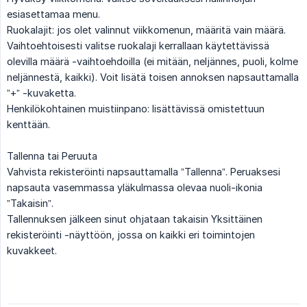
esiasettamaa menu.
Ruokalajit: jos olet valinnut viikkomenun, määritä vain määrä.
Vaihtoehtoisesti valitse ruokalaji kerrallaan käytettävissä
olevilla määrä -vaihtoehdoilla (ei mitään, neljännes, puoli, kolme
neljännestä, kaikki). Voit lisätä toisen annoksen napsauttamalla
”+” -kuvaketta.
Henkilökohtainen muistiinpano: lisättävissä omistettuun
kenttään.
Tallenna tai Peruuta
Vahvista rekisteröinti napsauttamalla ”Tallenna”. Peruaksesi
napsauta vasemmassa yläkulmassa olevaa nuoli-ikonia
”Takaisin”.
Tallennuksen jälkeen sinut ohjataan takaisin Yksittäinen
rekisteröinti -näyttöön, jossa on kaikki eri toimintojen
kuvakkeet.