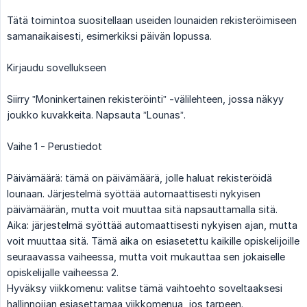
Tätä toimintoa suositellaan useiden lounaiden rekisteröimiseen
samanaikaisesti, esimerkiksi päivän lopussa.
Kirjaudu sovellukseen
Siirry ”Moninkertainen rekisteröinti” -välilehteen, jossa näkyy
joukko kuvakkeita. Napsauta ”Lounas”.
Vaihe 1 - Perustiedot
Päivämäärä: tämä on päivämäärä, jolle haluat rekisteröidä
lounaan. Järjestelmä syöttää automaattisesti nykyisen
päivämäärän, mutta voit muuttaa sitä napsauttamalla sitä.
Aika: järjestelmä syöttää automaattisesti nykyisen ajan, mutta
voit muuttaa sitä. Tämä aika on esiasetettu kaikille opiskelijoille
seuraavassa vaiheessa, mutta voit mukauttaa sen jokaiselle
opiskelijalle vaiheessa 2.
Hyväksy viikkomenu: valitse tämä vaihtoehto soveltaaksesi
hallinnoijan esiasettamaa viikkomenua, jos tarpeen.