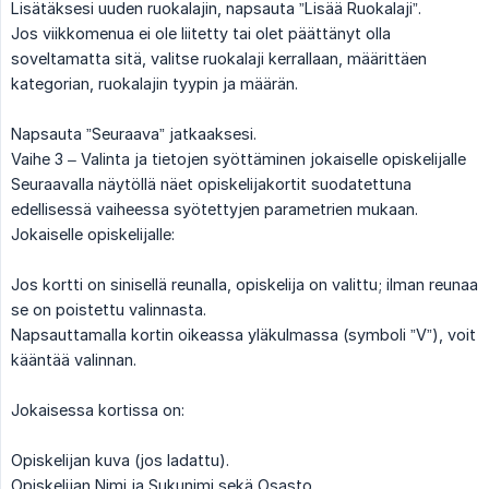
Lisätäksesi uuden ruokalajin, napsauta ”Lisää Ruokalaji”.
Jos viikkomenua ei ole liitetty tai olet päättänyt olla
soveltamatta sitä, valitse ruokalaji kerrallaan, määrittäen
kategorian, ruokalajin tyypin ja määrän.
Napsauta ”Seuraava” jatkaaksesi.
Vaihe 3 – Valinta ja tietojen syöttäminen jokaiselle opiskelijalle
Seuraavalla näytöllä näet opiskelijakortit suodatettuna
edellisessä vaiheessa syötettyjen parametrien mukaan.
Jokaiselle opiskelijalle:
Jos kortti on sinisellä reunalla, opiskelija on valittu; ilman reunaa
se on poistettu valinnasta.
Napsauttamalla kortin oikeassa yläkulmassa (symboli ”V”), voit
kääntää valinnan.
Jokaisessa kortissa on:
Opiskelijan kuva (jos ladattu).
Opiskelijan Nimi ja Sukunimi sekä Osasto.