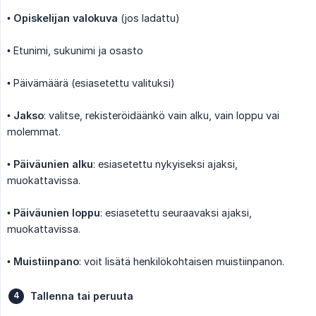
•
Opiskelijan valokuva
(jos ladattu)
• Etunimi, sukunimi ja osasto
• Päivämäärä (esiasetettu valituksi)
•
Jakso
: valitse, rekisteröidäänkö vain alku, vain loppu vai
molemmat.
•
Päiväunien alku
: esiasetettu nykyiseksi ajaksi,
muokattavissa.
•
Päiväunien loppu
: esiasetettu seuraavaksi ajaksi,
muokattavissa.
•
Muistiinpano
: voit lisätä henkilökohtaisen muistiinpanon.
Tallenna tai peruuta