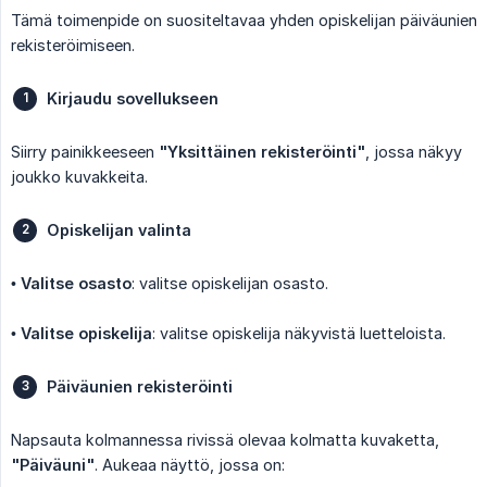
Tämä toimenpide on suositeltavaa yhden opiskelijan päiväunien
rekisteröimiseen.
Kirjaudu sovellukseen
Siirry painikkeeseen
"Yksittäinen rekisteröinti"
, jossa näkyy
joukko kuvakkeita.
Opiskelijan valinta
•
Valitse osasto
: valitse opiskelijan osasto.
•
Valitse opiskelija
: valitse opiskelija näkyvistä luetteloista.
Päiväunien rekisteröinti
Napsauta kolmannessa rivissä olevaa kolmatta kuvaketta,
"Päiväuni"
. Aukeaa näyttö, jossa on: