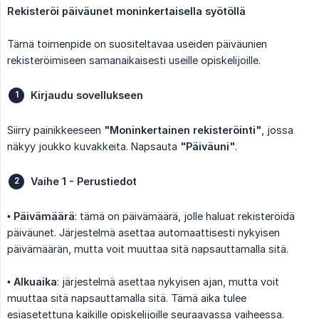
Rekisteröi päiväunet moninkertaisella syötöllä
Tämä toimenpide on suositeltavaa useiden päiväunien
rekisteröimiseen samanaikaisesti useille opiskelijoille.
Kirjaudu sovellukseen
Siirry painikkeeseen
"Moninkertainen rekisteröinti"
, jossa
näkyy joukko kuvakkeita. Napsauta
"Päiväuni"
.
Vaihe 1 - Perustiedot
•
Päivämäärä
: tämä on päivämäärä, jolle haluat rekisteröidä
päiväunet. Järjestelmä asettaa automaattisesti nykyisen
päivämäärän, mutta voit muuttaa sitä napsauttamalla sitä.
•
Alkuaika
: järjestelmä asettaa nykyisen ajan, mutta voit
muuttaa sitä napsauttamalla sitä. Tämä aika tulee
esiasetettuna kaikille opiskelijoille seuraavassa vaiheessa.