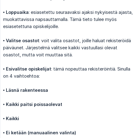
•
Loppuaika
: esiasetettu seuraavaksi ajaksi nykyisestä ajasta,
muokattavissa napsauttamalla. Tämä tieto tulee myös
esiasetettuna opiskelijoille.
•
Valitse osastot
: voit valita osastot, joille haluat rekisteröidä
päiväunet. Järjestelmä valitsee kaikki vastuullasi olevat
osastot, mutta voit muuttaa sitä.
•
Esivalitse opiskelijat
: tämä nopeuttaa rekisteröintiä. Sinulla
on 4 vaihtoehtoa:
•
Läsnä rakenteessa
•
Kaikki paitsi poissaolevat
•
Kaikki
•
Ei ketään (manuaalinen valinta)