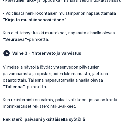
• Päiväunien alku- ja loppuaika (manuaalisesti muokattavissa).
• Voit lisätä henkilökohtaisen muistiinpanon napsauttamalla
"Kirjoita muistiinpanosi tänne"
.
Kun olet tehnyt kaikki muutokset, napsauta alhaalla olevaa
"Seuraava"
-painiketta.
Vaihe 3 - Yhteenveto ja vahvistus
Viimeisellä näytöllä löydät yhteenvedon päiväunien
päivämäärästä ja opiskelijoiden lukumäärästä, jaettuna
osastoittain. Tallenna napsauttamalla alhaalla olevaa
"Tallenna"
-painiketta.
Kun rekisteröinti on valmis, palaat valikkoon, jossa on kaikki
moninkertaiset rekisteröintikuvakkeet.
Rekisteröi päiväuni yksittäisellä syötöllä