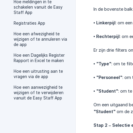
Hoe meldingen in te
schakelen vanuit de Easy
In de bovenste bal
Staff App
•
Linkerpijl
: om een
Registraties App
Hoe een afwezigheid te
•
Rechterpijl
: om e
wijzigen of te annuleren via
de app
Er zijn drie filters
Hoe een Dagelijks Register
Rapport in Excel te maken
•
"Type"
: om te fil
Hoe een uitrusting aan te
vragen via de app
•
"Personeel"
: om 
Hoe een aanwezigheid te
•
"Student"
: om te
wijzigen of te verwijderen
vanuit de Easy Staff App
Om een uitgaand ber
"Student"
om de zo
Stap 2 – Selectie 