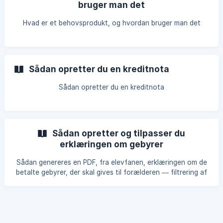
bruger man det
Hvad er et behovsprodukt, og hvordan bruger man det
Sådan opretter du en kreditnota
Sådan opretter du en kreditnota
Sådan opretter og tilpasser du
erklæringen om gebyrer
Sådan genereres en PDF, fra elevfanen, erklæringen om de
betalte gebyrer, der skal gives til forælderen — filtrering af
dokumenter, produkter, metoder og betalingsstatus samt
udelukkelse af enkelte fakturaer fra beregningen — og
hvordan man tilpasser tekst og variabler i dokumentet fra
indstillingerne.