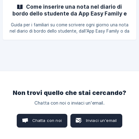
Family e dal browser, come aggiornare il documento
Come inserire una nota nel diario di
allegato e come richiedere la cancellazione di un delegato.
bordo dello studente da App Easy Family e
da Browser
Guida per i familiari su come scrivere ogni giorno una nota
nel diario di bordo dello studente, dall'App Easy Family o da
browser, e su come modificarla o eliminarla entro 10 minuti
dall'inserimento.
Non trovi quello che stai cercando?
Chatta con noi o inviaci un'email.
Chatta con noi
Inviaci un'email