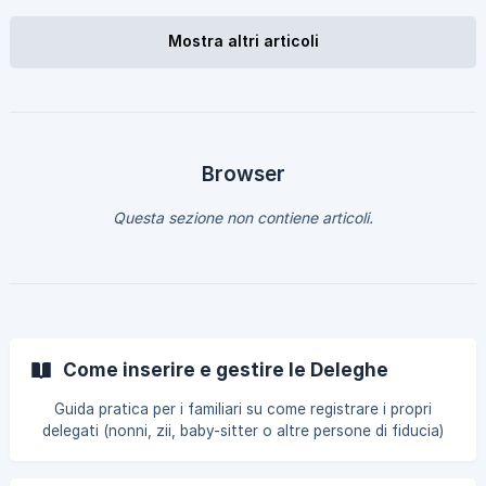
seleziona lo studente (nel caso avessi più studenti nella
stessa struttura). • Ti troverai nella schermata Home. 2.
Mostra altri articoli
Accedi alla Sezione Video • Clicca sul primo grosso tab in
alto a destra “Video”. Step 1: Ricerca Video
Browser
Questa sezione non contiene articoli.
Come inserire e gestire le Deleghe
Guida pratica per i familiari su come registrare i propri
delegati (nonni, zii, baby-sitter o altre persone di fiducia)
autorizzati a riprendere lo studente dalla struttura. La
guida spiega come aggiungere un delegato dall'App Easy