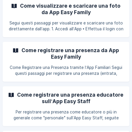
struttura dello studente associato e, successivamente, lo
Come visualizzare e scaricare una foto
studente di interesse (nel caso in cui abbiate più di uno
da App Easy Family
studente nella stessa struttura). Vi troverete alla
schermata Home. Navigazione alla sezione Fatture •
Segui questi passaggi per visualizzare e scaricare una foto
Cliccate sull’**icon
direttamente dall’app. 1. Accedi all’App • Effettua il login con
le tue credenziali. • Seleziona la struttura dello studente di
cui vuoi visualizzare le foto. • Nella schermata che appare,
seleziona lo studente (nel caso avessi più studenti nella
Come registrare una presenza da App
stessa struttura). • Ti troverai nella schermata Home. 2.
Easy Family
Accedi alla Sezione Foto • Clicca sul primo grosso tab in
alto “Foto”. Step 1: Ricerca Foto • Si aprir
Come Registrare una Presenza tramite l’App Familiari Segui
questi passaggi per registrare una presenza (entrata,
uscita o assenza) utilizzando l’app dedicata ai familiari: 1.
Accedi all’App • Effettua l’accesso all’app con le tue
credenziali. • Seleziona la struttura associata al figlio di cui
Come registrare una presenza educatore
vuoi registrare la presenza. • Se hai più di un figlio nella
sull’App Easy Staff
stessa struttura, seleziona il bambino desiderato. 2. Accedi
alla Pagina delle Presenze • Nella schermata Home, clicc
Per registrare una presenza come educatore o più in
generale come "personale" sull’App Easy Staff, seguite
questi passaggi: Registrare presenza tramite Qr Code Una
volta effettuato l’accesso, andate all’icona a forma di Qr