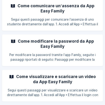
Code in alto a destra. Cliccate sul pulsante in alto a sinistra
Come comunicare un’assenza da App
“Entrata”. Si aprirà la fotocamera con cui inquadrare il Qr
Easy Family
Code messo a disposizione dalla struttura. Qualora il Qr
Code non funzionasse, inquadrate il barcode sotto (ques
Segui questi passaggi per comunicare l’assenza di uno
studente direttamente dall’app. 1. Accedi all’App • Effettua il
login con le tue credenziali. • Seleziona la struttura
associata allo studente di cui vuoi comunicare l’assenza. •
Se hai più di uno studente associato nella stessa struttura,
Come modificare la password da App
seleziona quello desiderato. 2. Accedi alla Pagina delle
Easy Family
Presenze • Nella schermata Home, clicca sul tasto celeste
al centro in basso “Presenze”. **3. Opzioni Disponibili nella
Per modificare la password tramite l’app Family, seguite i
Pa
passaggi riportati di seguito: Passaggi per modificare la
password Accedere all’app: • Effettuate il login e
selezionate la struttura dello studente a cui siete associati.
• Vi troverete nella schermata Home. Accedere alle
Come visualizzare e scaricare un video
impostazioni: • Cliccate sull’icona a forma di hamburger (tre
da App Easy Family
linee) che trovate in alto a destra. • Dal menu, selezionate
“Impostazioni” e successivamente **“Modifica Password”
Segui questi passaggi per visualizzare e scaricare un video
direttamente dall’app. 1. Accedi all’App • Effettua il login con
le tue credenziali. • Seleziona la struttura dello studente di
cui vuoi visualizzare i video. • Nella schermata che appare,