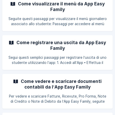
schermata principale, premi l’icona del menu (☰) in alto a
Come visualizzare il menù da App Easy
destra. • Tocca Impostazioni. 2. Attiva le notifiche
Family
desiderate Nella schermata Impostazioni: • Tocca la voce
Notifiche Push. • Si aprirà un elenco con diverse tipolog
Seguite questi passaggi per visualizzare il menù giornaliero
associato allo studente: Passaggi per accedere al menù
Selezionare la struttura e lo studente: • Dopo aver
effettuato l’accesso all’app, selezionate la struttura dello
studente di cui volete consultare il menù. • Nella schermata
Come registrare una uscita da App Easy
che appare, scegliete lo studente desiderato (nel caso
Family
abbiate più studenti associati nella stessa struttura).
Accedere al menù: • Una volta nella schermata home,
Segui questi semplici passaggi per registrare l’uscita di uno
cliccate su
studente utilizzando l’app: 1. Accedi all’App • Effettua il
login con le tue credenziali. • Seleziona la struttura
associata al figlio di cui vuoi registrare l’uscita. • Se hai più
di un figlio nella stessa struttura, seleziona il bambino
Come vedere e scaricare documenti
desiderato. 2. Accedi alla Pagina delle Presenze • Nella
contabili da l’App Easy Family
schermata Home, clicca sul tasto celeste al centro in
basso “Presenze”. **3. Opzioni Disponibili nella Pagina
Per vedere e scaricare Fatture, Ricevute, Pro Forma, Note
Prese
di Credito o Note di Debito da l’App Easy Family, seguite
questi passaggi: Accesso e selezione struttura Dopo aver
effettuato l’accesso a l’App Easy Family, selezionate la