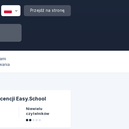
Przejdź na stronę
ami
wania
icencji Easy.School
Niewielu
czytelników