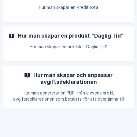
Hur man skapar en Kreditnota
Hur man skapar en produkt "Daglig Tid"
Hur man skapar en produkt "Daglig Tid"
Hur man skapar och anpassar
avgiftsdeklarationen
Hur man genererar en PDF, från elevens profil,
avgiftsdeklarationen som betalats för att överlämna till
föräldern — filtrera dokument, produkter, metoder och
betalningsstatus och exkludera enskilda fakturor från
beräkningen — och hur man anpassar text och variabler i
dokumentet från inställningarna.